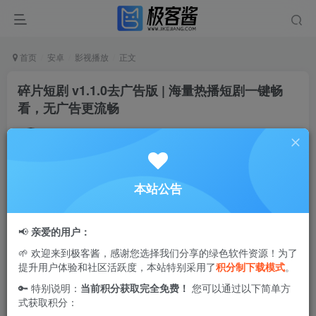
首页
安卓
影视播放
正文
碎片短剧 v1.1.0去广告版 | 海量热播短剧一键畅
看，无广告更流畅
Ciuven
关注
私信
9个月前更新
1
2.2W+
53
本站公告
碎片短剧
是一款专注于提供高品质短剧观看体验的
免费追剧
神器，平台集合了全网热门短剧资源，题材覆盖古风、都
📢
亲爱的用户：
市、甜宠、玄幻等多种类型，分类清晰、标签丰富，方便用
🌱 欢迎来到极客酱，感谢您选择我们分享的绿色软件资源！为了
户按兴趣快速找到心仪作品。应用支持多维度精准筛选，让
提升用户体验和社区活跃度，本站特别采用了
积分制下载模式
。
找剧更高效；播放时无任何广告干扰，加载迅速不卡顿，为
🔑 特别说明：
当前积分获取完全免费！
您可以通过以下简单方
喜欢刷短剧的用户打造沉浸式、连贯性的观影环境，是短剧
式获取积分：