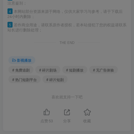
注意鉴别；
4
本网站部分资源来源于网络，仅供大家学习与参考，请于下载后
24小时内删除；
5
若作商业用途，请联系原作者授权，若本站侵犯了您的权益请联系
站长进行删除处理；
THE END
影视播放
# 免费追剧
# 碎片剧场
# 短剧播放
# 无广告体验
# 热门短剧平台
# 碎片短剧
喜欢就支持一下吧
点赞
53
分享
收藏