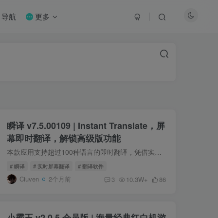
导航
更多
瞬译 v7.5.00109 | Instant Translate，屏
幕即时翻译，解锁高级版功能
本款应用支持超过100种语言的即时翻译，凭借实时屏幕翻译功能，用户可以快速翻译朋友的聊天记录、外文博文和网站内容，成为社交媒体应用的理想选择。 其创新之处在于，用户无需依赖多种翻译软件...
# 瞬译
# 实时屏幕翻译
# 翻译软件
Ciuven
2个月前
3
10.3W+
86
小霸王 v2.0.5 会员版 | 海量经典红白机游