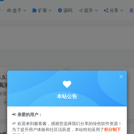
盒子
扩展
源码
提升
分享
5.1.2 去广告版 | 海量热
高清流畅无广告追剧体验
喜番免费短剧是一款深受用户喜爱的手机短剧播放应用，汇聚了海量热门精品短剧资源，涵盖甜宠、逆袭、都市、热血等多种热门题材类型。平台每日持续更新精彩内容，每集剧情紧凑高能，让用户轻松沉...
本站公告
# 热门短剧
前
3
1.9W+
60
📢
亲爱的用户：
🌱 欢迎来到极客酱，感谢您选择我们分享的绿色软件资源！
为了提升用户体验和社区活跃度，本站特别采用了
积分制下
9.8.3 | 功能丰富的经典