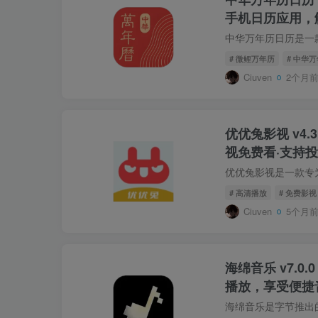
手机日历应用，
# 微鲤万年历
# 中华
Ciuven
2个月
优优兔影视 v4.3
视免费看·支持
# 高清播放
# 免费影视
Ciuven
5个月
海绵音乐 v7.0.
播放，享受便捷