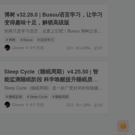
博树 v32.28.0 | Busuu语言学习，让学习
变得趣味十足，解锁高级版
别再只是学习语言，去爱上它吧！Busuu 博树让语言学习变得轻松有趣，远胜其他工具。根据纽约城市大学的一项研究，使用 Busuu 学习仅需 22.5 小时，效果便能媲美大学一个学期的语言课程。现在，...
# 博树
# Busuu
# 语言学习
Ciuven
6个月前
0
4.6W+
67
Sleep Cycle（睡眠周期）v4.25.50 | 智
能监测睡眠阶段 科学唤醒提升睡眠质量
高级版
Sleep Cycle（睡眠周期）是一款广受好评的智能睡眠管理应用，集睡眠监测、数据分析与智能闹钟于一体。软件可通过手机内置传感器精准记录用户在睡眠中的翻身、移动等状态，智能判断所处的睡眠阶...
# 睡眠监测
# Sleep Cycle
# 睡眠周期
Ciuven
6个月前
2
1.2W+
53