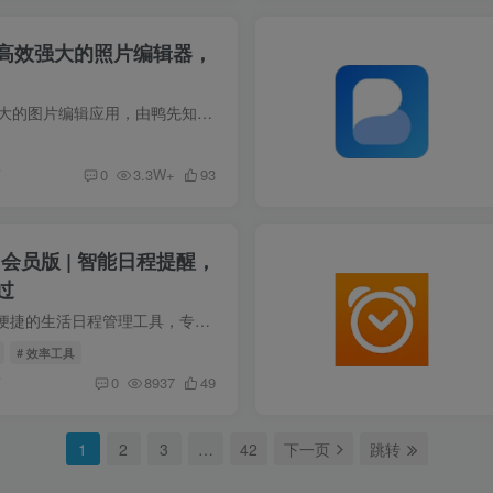
5.1 | 高效强大的照片编辑器，
LightX 是一款功能强大的图片编辑应用，由鸭先知特别推荐。它具备背景去除、多重曝光、专业编辑工具以及丰富的滤镜选项，极大地简化了照片编辑的流程。用户可以快速实现智能抠图、自拍美化、创...
前
0
3.3W+
93
3 会员版 | 智能日程提醒，
过
指尖时光是一款高效便捷的生活日程管理工具，专为需要合理规划时间的用户打造。软件操作简洁，功能丰富，支持一键创建日程、任务提醒和事件记录，帮助用户随时随地掌握每日安排。无论是学习、工...
# 效率工具
前
0
8937
49
1
2
3
…
42
下一页
跳转