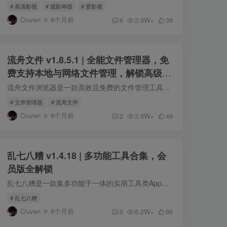
# 高清影视
# 观影神器
# 爱影视
Ciuven
6个月前
6
2.9W+
39
流舟文件 v1.8.5.1 | 全能文件管理器，免
费支持本地与网络文件管理，解锁高级功
能
流舟文件浏览器是一款高效且免费的文件管理工具，支持本地与网络文件轻松管理，能快速优化手机空间。其存储与文件分析功能有助于清理不必要的文件，释放存储空间。流舟文件浏览器提供了多选、剪...
# 文件管理器
# 流舟文件
Ciuven
6个月前
2
3.6W+
49
乱七八糟 v1.4.18 | 多功能工具合集，会
员版全解锁
乱七八糟是一款集多功能于一体的实用工具类App，内含丰富的生活必备工具，如量角器、手电筒、指南针、放大镜和水平仪等，轻松应对日常所需。此外，它还提供裁剪、涂鸦、滤镜等强大的图像处理工...
# 乱七八糟
Ciuven
6个月前
5
8.2W+
86