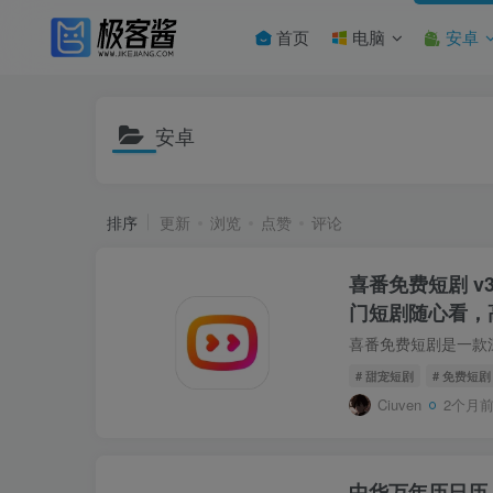
首页
电脑
安卓
安卓
排序
更新
浏览
点赞
评论
喜番免费短剧 v3.
门短剧随心看，
# 甜宠短剧
# 免费短剧
Ciuven
2个月
中华万年历日历 v