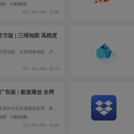
化创作
# 海绵音乐
前
2
3.3W+
68
1官方版 | 三维地图 高精度
共生地球是一款高清卫星地图、外部测量地图、户外钓鱼地图、专业3d世界地图软件，类似于谷歌地球。使用方便的卫星地图工具，功能类似谷歌地球，但提供了许多实用功能，除了日常导航和地图查询，...
前
1
6.4W+
18
去广告版 | 极速播放 全网
星星视频是一款资源丰富的综合影视播放应用，整合了院线大片、热播电视剧以及日韩、欧美、日漫、综艺、动漫等多类型内容。平台紧跟影视更新节奏，热门剧集同步上线，追剧无需等待。每日持续上新...
清追剧
# 星星视频
前
2
1.8W+
95