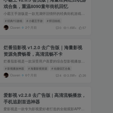
戏合集，重温8090童年街机回忆
小霸王手游版是一款充满怀旧情怀的经典街机游戏平台，完美还原了8090后童年时期熟悉的红白机游戏体验。平台内汇聚了大量经典FC游戏资源，包括格斗、动作、射击、冒险等多种类型，像《超级玛丽》...
# 经典FC游戏
# 小霸王手游
# 怀旧街机
Ciuven
2个月前
0
1.6W+
57
烂番茄影视 v1.2.0 去广告版｜海量影视
资源免费畅看，高清流畅不卡
烂番茄影视是一款深受用户喜爱的综合型影视播放应用，平台汇集了海量优质视频资源，内容覆盖电影、电视剧、动漫、综艺节目、短剧以及纪录片等多个类别。通过清晰的分类与持续更新机制，用户可以...
# 影视播放神器
# 海量影视资源
# 动漫综艺合集
Ciuven
6个月前
4
3.5W+
26
爱影视 v2.2.8 去广告版 | 高清流畅播放，
手机追剧首选神器
爱影视是一款专为影视爱好者打造的全能观影APP，带你轻松畅游全球影视世界。不论是最新热映大片，还是经典口碑佳作，平台均可高清播放，画质清晰细腻，支持横屏沉浸式体验，为你带来影院级的视...