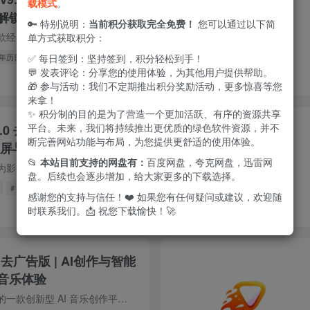
载模式
。
解锁去广告会员版
🔑 特别说明：
当前积分获取完全免费！
您可以通过以下简
中华万年历日历是一款经典的手机日历应用，功能丰富且实用。该软件集日历、天气、农历、日程管理、待办提醒、记事、节日提示、闹钟等多项功能于一体，并支持数据云同步，方便用户随时查看和管理...
单方式获取积分：
万年历日历
✅ 每日签到：坚持签到，积分轻松到手！
💬 发表评论：分享您的使用体验，为其他用户提供帮助。
前
3
11.5W+
42
🎁 参与活动：我们不定期推出积分奖励活动，更多惊喜等您
来拿！
✨ 积分制的目的是为了营造一个更加活跃、有序的资源共享
平台。未来，我们将持续推出更优质的绿色软件资源，并不
.0 去广告版 | 海量高清影
断完善网站功能与布局，为您提供更舒适的使用体验。
投屏与离线缓存
📂
本站目前支持的网盘有：
百度网盘，夸克网盘，迅雷网
优优兔影视是一款专为影视爱好者打造的手机视频播放应用，主打免费观看与丰富内容体验。软件内汇集了大量影视资源，覆盖电影、电视剧、综艺节目、动漫、纪录片及短剧等多种类型，能够满足不同用...
盘。后续也会逐步增加，给大家更多的下载选择。
# 离线缓存
感谢您的支持与信任！❤️ 如果您有任何疑问或建议，欢迎随
前
5
3.2W+
77
时联系我们。📩 祝您下载愉快！🚀
0 去广告版 | AI创作与智能
音乐体验
海绵音乐是字节推出的一款创新型 AI 音乐创作平台，通过输入一句灵感或歌词，AI 模型能够智能理解用户创意，并快速生成原创音乐作品。平台提供多种自定义功能，让用户轻松调整风格与节奏，实现...