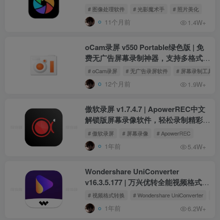
# 图像处理软件
# 光影魔术手
# 照片美化
11个月前
1.4W+
oCam录屏 v550 Portable绿色版 | 免
费无广告屏幕录制神器，支持多格式输
出
# oCam录屏
# 无广告录屏软件
# 屏幕录制工具
12个月前
1.9W+
傲软录屏 v1.7.4.7 | ApowerREC中文
解锁版屏幕录像软件，轻松录制精彩瞬
间
# 傲软录屏
# 屏幕录像
# ApowerREC
1年前
5.4W+
Wondershare UniConverter
v16.3.5.177 | 万兴优转全能视频格式转
换器，中文版解锁高级功能
# 视频格式转换
# Wondershare UniConverter
#
1年前
6.2W+