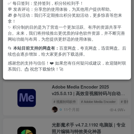
✅ 每日签到：坚持签到，积分轻松到手！
💬 发表评论：分享您的使用体验，为其他用户提供帮助。
Aiarty Video Enhancer（AI视频增强
🎁 参与活动：我们不定期推出积分奖励活动，更多惊喜等您来
工具）v3.3 | AI智能修复画质，一键提
拿！
升视频清晰度的多语便携版
# 视频画质修复
# 视频清晰度提升
# AI视频增强
✨ 积分制的目的是为了营造一个更加活跃、有序的资源共享平
台。未来，我们将持续推出更优质的绿色软件资源，并不断完善
6个月前
1.4W+
网站功能与布局，为您提供更舒适的使用体验。
📂
本站目前支持的网盘有：
百度网盘，夸克网盘，迅雷网盘。后
Luminar Neo v1.22.1.14175 | AI智能
续也会逐步增加，给大家更多的下载选择。
图像处理软件，绿色便携中文解锁版
感谢您的支持与信任！❤️ 如果您有任何疑问或建议，欢迎随时联
# Luminar Neo
系我们。📩 祝您下载愉快！🚀
8个月前
8W+
Adobe Media Encoder 2025
v25.5.0.13 | 高效音视频转码与自动化
编码工具
# 视频转码软件
# Adobe Media Encoder
# 音视
11个月前
4.9W+
光影魔术手 v4.7.2.1192 电脑版 | 专业
照片编辑与特效美化神器