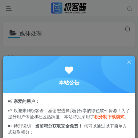
媒体处理
排序
更新
浏览
点赞
评论
Aiarty Image Enhancer(AI图片增强工
具) v3.7 多语便携版 | 专业AI技术提升
本站公告
图片质量，修复细节优化图像
# 图像分辨率提升
# 老照片修复
# AI图片增强
6个月前
1.2W+
📢
亲爱的用户：
Aiarty Image Matting（智能抠图工
🌱 欢迎来到极客酱，感谢您选择我们分享的绿色软件资源！为了
提升用户体验和社区活跃度，本站特别采用了
积分制下载模式
。
具）v2.6 | AI精准识别主体，一键高效
去除复杂背景的多语便携版
🔑 特别说明：
当前积分获取完全免费！
您可以通过以下简单方
# 背景去除工具
# 批量图片处理
# 精准边缘识别
式获取积分：
6个月前
1.1W+