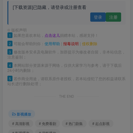
[下载资源]已隐藏，请登录或注册查看
登录
注册
©
版权声明
1
如果您喜欢本站，
点击这儿
捐赠本站，感谢支持！
2
可能会帮助到你：
使用帮助
|
报毒说明
|
侵权删除
3
修改版本安卓及电脑软件，加群提示为修改者自留，非本站信息，
注意鉴别；
4
本网站部分资源来源于网络，仅供大家学习与参考，请于下载后
24小时内删除；
5
若作商业用途，请联系原作者授权，若本站侵犯了您的权益请联系
站长进行删除处理；
THE END
影视播放
# 高清影视
# 免费看剧
# 热门剧集
# 起点影视
# 影视缓存
# 流畅播放