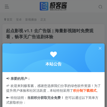
首页
安卓
影视播放
正文
起点影视 v1.1 去广告版 | 海量影视随时免费观
看，畅享无广告追剧体验
Ciuven
关注
私信
8个月前更新
3
1.9W+
71
本站公告
起点影视
是一款专为影视爱好者打造的
免费看剧
神器，汇聚
海量国内外热门与经典影视资源。软件实时更新最新剧集，
📢
亲爱的用户：
支持高清视频在线播放，播放流畅顺畅，同时提供离线缓存
🌱 欢迎来到极客酱，感谢您选择我们分享的绿色软件资源！为了
功能，方便用户随时收藏与观看，畅享追剧乐趣。
提升用户体验和社区活跃度，本站特别采用了
积分制下载模式
。
🔑 特别说明：
当前积分获取完全免费！
您可以通过以下简单方
式获取积分：