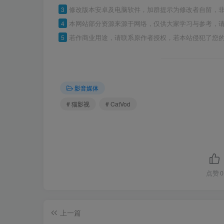
3
修改版本安卓及电脑软件，加群提示为修改者自留，
4
本网站部分资源来源于网络，仅供大家学习与参考，请
5
若作商业用途，请联系原作者授权，若本站侵犯了您
影音媒体
# 猫影视
# CatVod
点赞
0
上一篇