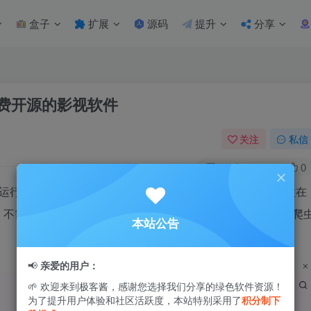
盒子
扩展
源码
提升
分享
C版 免费开源的影视软件
关注
私信
1
31.6W+
0
行的TVBOX了，支持alist资源读取，内置8条线路，是一款在
，不需要安装。目前内置了几条线路，有能力的也可以自己写爬
本站公告
📢
亲爱的用户：
🌱 欢迎来到极客酱，感谢您选择我们分享的绿色软件资源！
为了提升用户体验和社区活跃度，本站特别采用了
积分制下