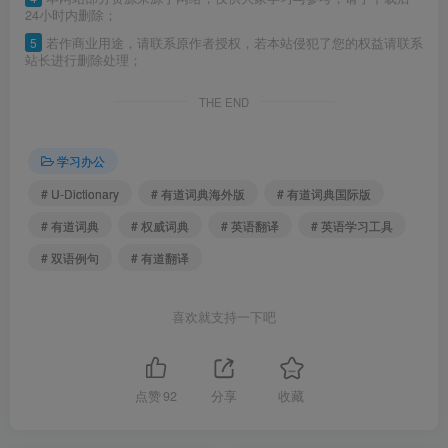
24小时内删除；
5
若作商业用途，请联系原作者授权，若本站侵犯了您的权益请联系
站长进行删除处理；
THE END
学习办公
# U-Dictionary
# 有道词典海外版
# 有道词典国际版
# 有道词典
# 权威词典
# 英语翻译
# 英语学习工具
# 双语例句
# 有道翻译
喜欢就支持一下吧
点赞
92
分享
收藏