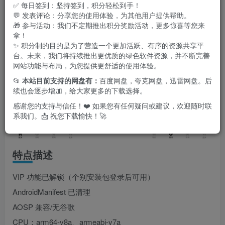
您的需求。
✅ 每日签到：坚持签到，积分轻松到手！
💬 发表评论：分享您的使用体验，为其他用户提供帮助。
🎁 参与活动：我们不定期推出积分奖励活动，更多惊喜等您来
拿！
✨ 积分制的目的是为了营造一个更加活跃、有序的资源共享平
台。未来，我们将持续推出更优质的绿色软件资源，并不断完善
网站功能与布局，为您提供更舒适的使用体验。
📂
本站目前支持的网盘有：
百度网盘，夸克网盘，迅雷网盘。后
续也会逐步增加，给大家更多的下载选择。
感谢您的支持与信任！❤️ 如果您有任何疑问或建议，欢迎随时联
系我们。📩 祝您下载愉快！🚀
特点描述
VIP 功能已解锁（个别安装包登录后可用）
AndroidManifest 已清理
AOSP 兼容/无谷歌
CPU：arm64-v8a、armeabi-v7a