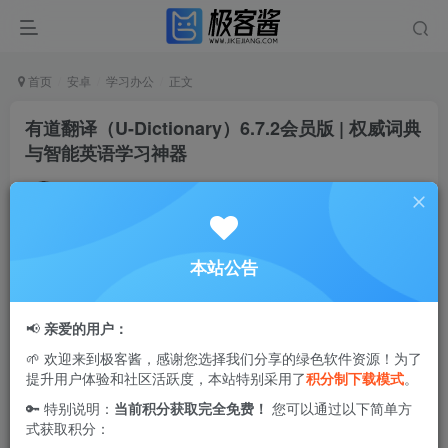
首页
安卓
学习办公
正文
有道翻译（U-Dictionary）6.7.2会员版 | 权威词典
与智能英语学习神器
Ciuven
关注
私信
12个月前更新
0
1W+
92
本站公告
U-Dictionary
有道翻译
是一款专业级英语学习与翻译神器，内
置海量正版
权威词典
资源，涵盖自研词典、柯林斯词典及
📢
亲爱的用户：
WordNet词典等多维度内容，为用户提供精准全面的词汇释
🌱 欢迎来到极客酱，感谢您选择我们分享的绿色软件资源！为了
义。软件还配备
双语例句
、同义词与反义词拓展功能，帮助
提升用户体验和社区活跃度，本站特别采用了
积分制下载模式
。
学习者更好地理解词汇的实际运用场景，全面提升英语学习
🔑 特别说明：
当前积分获取完全免费！
您可以通过以下简单方
与翻译效率。无论是日常学习还是专业翻译，都能轻松满足
式获取积分：