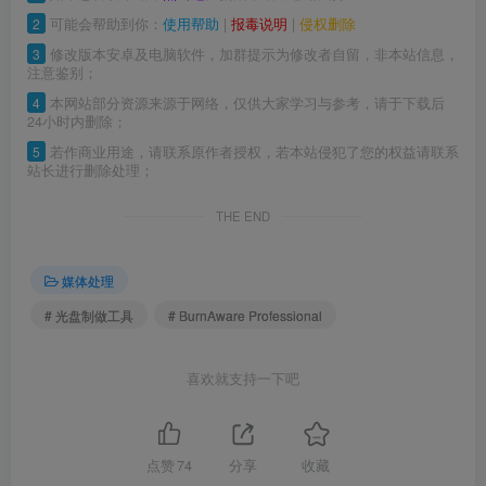
2
可能会帮助到你：
使用帮助
|
报毒说明
|
侵权删除
3
修改版本安卓及电脑软件，加群提示为修改者自留，非本站信息，
注意鉴别；
4
本网站部分资源来源于网络，仅供大家学习与参考，请于下载后
24小时内删除；
5
若作商业用途，请联系原作者授权，若本站侵犯了您的权益请联系
站长进行删除处理；
THE END
媒体处理
# 光盘制做工具
# BurnAware Professional
喜欢就支持一下吧
点赞
74
分享
收藏