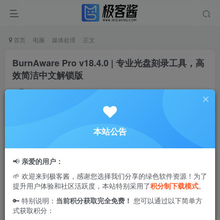
首页
电脑
媒体处理
正文
BurnAware Pro v18.4.0 | 专业光盘刻录工具，高
效简洁中文解锁版
Ciuven
关注
私信
1年前更新
0
1.4W+
74
本站公告
BurnAware中文破解版是一款功能全面的光盘刻录工具，适
用于多种光盘格式。该软件提供数据备份、光盘复制、内容
📢
亲爱的用户：
擦除、多次刻录等多项实用功能，涵盖了数据光盘、启动光
🌱 欢迎来到极客酱，感谢您选择我们分享的绿色软件资源！为了
盘、音视频光盘（如音频CD、MP3光盘、DVD视频、
提升用户体验和社区活跃度，本站特别采用了
积分制下载模式
。
BDMV、AVCHD等），还能创建和刻录ISO映像，包括可启
🔑 特别说明：
当前积分获取完全免费！
您可以通过以下简单方
动的ISO文件。此外，它还内置数据恢复工具，能够轻松处
式获取积分：