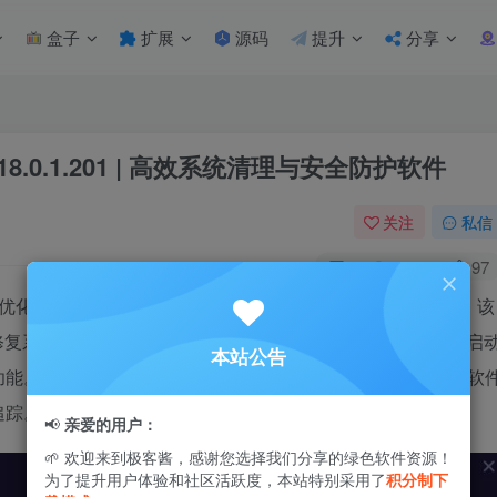
盒子
扩展
源码
提升
分享
ro v18.0.1.201 | 高效系统清理与安全防护软件
关注
私信
0
2.5W+
97
优化与安全防护软件，旨在显著提升计算机的性能和安全性。该
修复系统中的问题。它包括性能加速、系统优化、网络加速、启
本站公告
功能。此外，软件还提供隐私保护和防病毒功能，以防止间谍软
追踪。
📢
亲爱的用户：
🌱 欢迎来到极客酱，感谢您选择我们分享的绿色软件资源！
为了提升用户体验和社区活跃度，本站特别采用了
积分制下