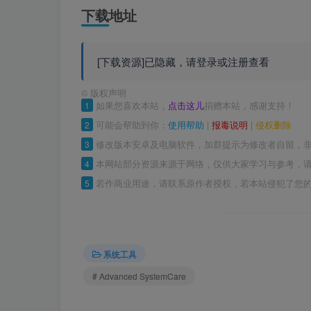
下载地址
[下载资源]已隐藏，请登录或注册查看
©
版权声明
1
如果您喜欢本站，
点击这儿
捐赠本站，感谢支持！
2
可能会帮助到你：
使用帮助
|
报毒说明
|
侵权删除
3
修改版本安卓及电脑软件，加群提示为修改者自留，
4
本网站部分资源来源于网络，仅供大家学习与参考，请
5
若作商业用途，请联系原作者授权，若本站侵犯了您
系统工具
# Advanced SystemCare