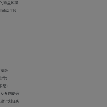
的磁盘容量
efox 116
便携版
推荐)
消息)
件及多国语言
创建计划任务