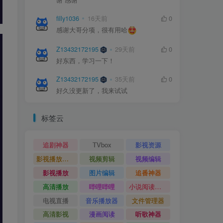
谢 感谢
谢 感谢
filly1036
filly1036
16天前
16天前
0
0
感谢大哥分项，很有用哈
感谢大哥分项，很有用哈
Z13432172195
Z13432172195
29天前
29天前
0
0
好东西，学习一下！
好东西，学习一下！
Z13432172195
Z13432172195
35天前
35天前
0
0
好久没更新了，我来试试
好久没更新了，我来试试
标签云
追剧神器
TVbox
影视资源
影视播放神器
视频剪辑
视频编辑
影视播放
图片编辑
追番神器
高清播放
哔哩哔哩
小说阅读神器
电视直播
音乐播放器
文件管理器
高清影视
漫画阅读
听歌神器