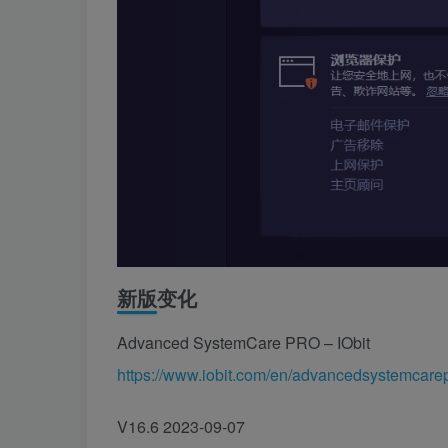
新版变化
Advanced SystemCare PRO – IObit
https://www.iobit.com/en/advancedsystemcare
V16.6 2023-09-07