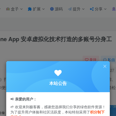
盒子
扩展
源码
提升
分享
 | Clone App 安卓虚拟化技术打造的多账号分身工
关注
私信
1
9.5W+
27
引擎）打造，专为满足多账号使用需求而设计。它支持应用、微信、
本站公告
便捷性。此版本已解锁VIP特权，提供更多高级功能，助您轻松
📢
亲爱的用户：
🌱 欢迎来到极客酱，感谢您选择我们分享的绿色软件资源！
为了提升用户体验和社区活跃度，本站特别采用了
积分制下