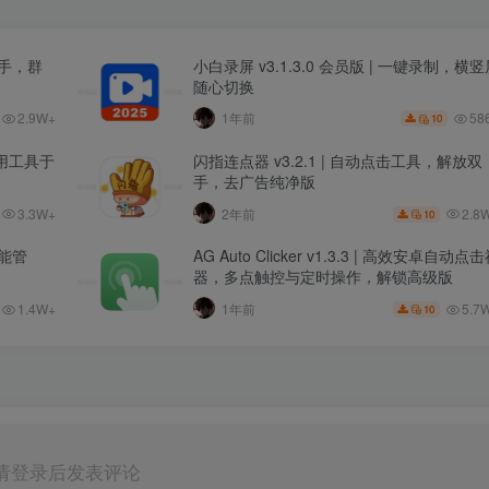
助手，群
小白录屏 v3.1.3.0 会员版 | 一键录制，横竖
随心切换
2.9W+
58
1年前
10
种实用工具于
闪指连点器 v3.2.1 | 自动点击工具，解放双
手，去广告纯净版
3.3W+
2.8
2年前
10
智能管
AG Auto Clicker v1.3.3 | 高效安卓自动点
器，多点触控与定时操作，解锁高级版
1.4W+
5.7
1年前
10
请登录后发表评论