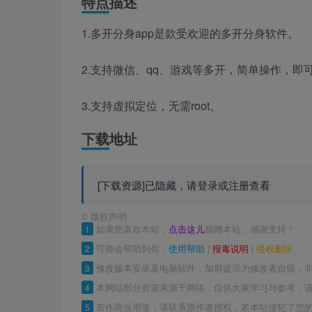
特点描述
1.多开分身app是款受欢迎的多开分身软件。
2.支持微信、qq、游戏等多开，简单操作，
3.支持虚拟定位，无需root。
下载地址
[下载资源]已隐藏，请登录或注册查看
©
版权声明
1
如果您喜欢本站，
点击这儿
捐赠本站，感谢支持！
2
可能会帮助到你：
使用帮助
|
报毒说明
|
侵权删除
3
修改版本安卓及电脑软件，加群提示为修改者自留，
4
本网站部分资源来源于网络，仅供大家学习与参考，请
5
若作商业用途，请联系原作者授权，若本站侵犯了您