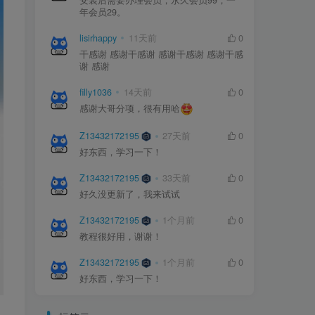
安装后需要办理会员，永久会员99，一
年会员29。
lisirhappy
11天前
0
干感谢 感谢干感谢 感谢干感谢 感谢干感
谢 感谢
filly1036
14天前
0
感谢大哥分项，很有用哈
Z13432172195
27天前
0
好东西，学习一下！
Z13432172195
33天前
0
好久没更新了，我来试试
Z13432172195
1个月前
0
教程很好用，谢谢！
Z13432172195
1个月前
0
好东西，学习一下！