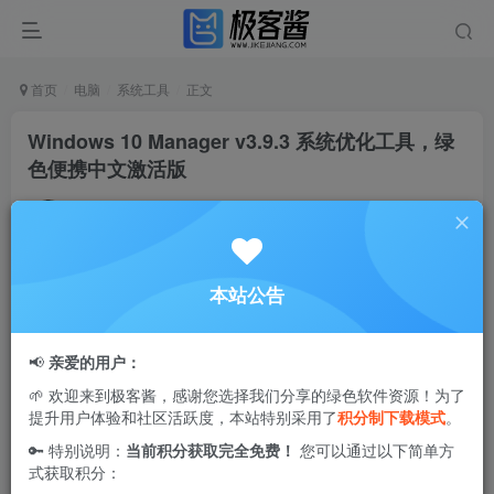
首页
电脑
系统工具
正文
Windows 10 Manager v3.9.3 系统优化工具，绿
色便携中文激活版
Ciuven
关注
私信
2年前发布
0
2.4W+
0
本站公告
Yamicsoft公司推出的
Windows 10 Manager
是专门针对
微软
Windows
10的
全面
系统优化
工具
，
整合了
40多个实用程序
以
📢
亲爱的用户：
提升、
调整
、
清
净、提
速
及
修复Windows 10
性能
，
使之
运行
🌱 欢迎来到极客酱，感谢您选择我们分享的绿色软件资源！为了
更
为迅捷
，消
解
系统故障，
增强
稳定
与
安全
特
性，
并实现
提升用户体验和社区活跃度，本站特别采用了
积分制下载模式
。
Windows 10
个性化设置
，满足
用户
对系统优化调整的
全部需
🔑 特别说明：
当前积分获取完全免费！
您可以通过以下简单方
求
。
式获取积分：