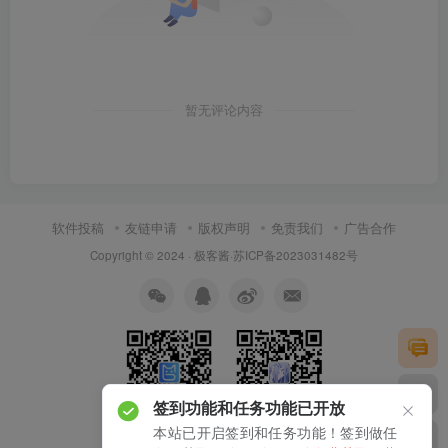
暂无评论内容
软件投稿
友链申请
版权声明
免责我们
广告合作
Copyright © 2024 ·
极客酱
·
苏ICP备2023031482号
签到功能和任务功能已开放
本站已开启签到和任务功能！签到做任
扫码加微信
关注公众号