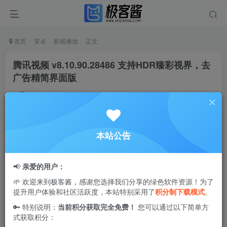
首页
安卓
影视播放
正文
腾讯视频 v8.10.90.28486 支持HDR臻彩视界，去
广告精简界面版
Ciuven
关注
私信
2年前发布
0
7.3W+
0
本站公告
腾讯视频
移动
版
具备齐全功能
，
包括
HDR
匠心呈现
，杜比音
质享受，
GIF
及
短视频
剪辑，
DLNA
/
AirPlay
电视分享
，
多场
📢
亲爱的用户：
景
互动
等
。
我们所提供的
正版
影
视
资源中
包
括
大量独
家
英美
🌱 欢迎来到极客酱，感谢您选择我们分享的绿色软件资源！为了
剧
集和
热门赛事。
提升用户体验和社区活跃度，本站特别采用了
积分制下载模式
。
🔑 特别说明：
当前积分获取完全免费！
您可以通过以下简单方
式获取积分：