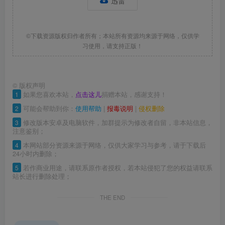
迅雷
©下载资源版权归作者所有；本站所有资源均来源于网络，仅供学
习使用，请支持正版！
©
版权声明
1
如果您喜欢本站，
点击这儿
捐赠本站，感谢支持！
2
可能会帮助到你：
使用帮助
|
报毒说明
|
侵权删除
3
修改版本安卓及电脑软件，加群提示为修改者自留，非本站信息，
注意鉴别；
4
本网站部分资源来源于网络，仅供大家学习与参考，请于下载后
24小时内删除；
5
若作商业用途，请联系原作者授权，若本站侵犯了您的权益请联系
站长进行删除处理；
THE END