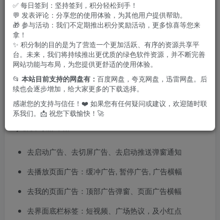
✅ 每日签到：坚持签到，积分轻松到手！
💬 发表评论：分享您的使用体验，为其他用户提供帮助。
🎁 参与活动：我们不定期推出积分奖励活动，更多惊喜等您来
拿！
✨ 积分制的目的是为了营造一个更加活跃、有序的资源共享平
台。未来，我们将持续推出更优质的绿色软件资源，并不断完善
网站功能与布局，为您提供更舒适的使用体验。
📂
本站目前支持的网盘有：
百度网盘，夸克网盘，迅雷网盘。后
续也会逐步增加，给大家更多的下载选择。
感谢您的支持与信任！❤️ 如果您有任何疑问或建议，欢迎随时联
特点描述
系我们。📩 祝您下载愉快！🚀
by 柳夜剑嵋, 帝落
去启动广告、去切屏广告、去启动推送弹窗通知
去播放页面广告：缓冲广告, 暂停广告, 广告横幅
去我的页面广告：顶部广告弹窗、页面广告横幅
去界面底栏标签：短视频、广场热议，及小红点