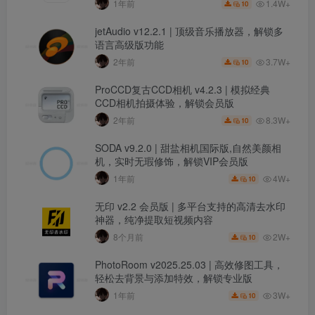
1.4W+
1年前
10
jetAudio v12.2.1 | 顶级音乐播放器，解锁多
语言高级版功能
3.7W+
2年前
10
ProCCD复古CCD相机 v4.2.3 | 模拟经典
CCD相机拍摄体验，解锁会员版
8.3W+
2年前
10
SODA v9.2.0 | 甜盐相机国际版,自然美颜相
机，实时无瑕修饰，解锁VIP会员版
4W+
1年前
10
无印 v2.2 会员版 | 多平台支持的高清去水印
神器，纯净提取短视频内容
2W+
8个月前
10
PhotoRoom v2025.25.03 | 高效修图工具，
轻松去背景与添加特效，解锁专业版
3W+
1年前
10