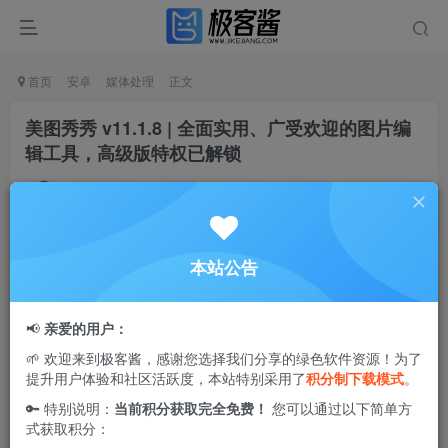
首页
安卓
媒体处理
正文
美图秀秀 v11.1.8 | 全面实用、广受欢迎的图片编
辑工具，高级版特权已解锁
Ciuven
关注
私信
1年前更新
3
1.5W+
40
本站公告
美图秀秀
是一款广受欢迎的图像编辑神器，具备多种强大功
能，满足多样化的修图与拍摄需求。无论是魔法效果照片、
📢
亲爱的用户：
私密相册，还是便捷的美图日志，它都能轻松帮你实现专业
🌱 欢迎来到极客酱，感谢您选择我们分享的绿色软件资源！为了
级别的图片处理，让每一张照片都独具风格。
提升用户体验和社区活跃度，本站特别采用了
积分制下载模式
。
🔑 特别说明：
当前积分获取完全免费！
您可以通过以下简单方
式获取积分：