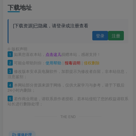
下载地址
[下载资源]已隐藏，请登录或注册查看
登录
注册
©
版权声明
1
如果您喜欢本站，
点击这儿
捐赠本站，感谢支持！
2
可能会帮助到你：
使用帮助
|
报毒说明
|
侵权删除
3
修改版本安卓及电脑软件，加群提示为修改者自留，非本站信息，
注意鉴别；
4
本网站部分资源来源于网络，仅供大家学习与参考，请于下载后
24小时内删除；
5
若作商业用途，请联系原作者授权，若本站侵犯了您的权益请联系
站长进行删除处理；
THE END
媒体处理