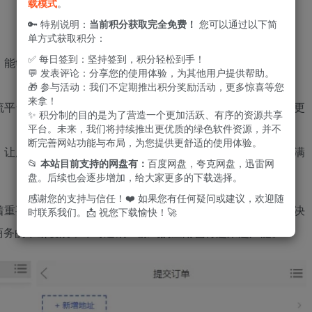
载模式
。
🔑 特别说明：
当前积分获取完全免费！
您可以通过以下简
单方式获取积分：
✅ 每日签到：坚持签到，积分轻松到手！
，能够快速准确地翻译不同语言之间的文字、语音、视频等信
💬 发表评论：分享您的使用体验，为其他用户提供帮助。
🎁 参与活动：我们不定期推出积分奖励活动，更多惊喜等您
来拿！
流平台，让用户了解不同国家和地区的文化背景和习俗，从而更
✨ 积分制的目的是为了营造一个更加活跃、有序的资源共享
平台。未来，我们将持续推出更优质的绿色软件资源，并不
断完善网站功能与布局，为您提供更舒适的使用体验。
，让用户在购物过程中随时获得帮助和答案，提升购物体验和满
📂
本站目前支持的网盘有：
百度网盘，夸克网盘，迅雷网
盘。后续也会逐步增加，给大家更多的下载选择。
感谢您的支持与信任！❤️ 如果您有任何疑问或建议，欢迎随
着重要的角色，可以为用户提供更方便、高效的沟通方式，解决
时联系我们。📩 祝您下载愉快！🚀
务的不断发展，即时通讯IM源码的应用也将越来越广泛。