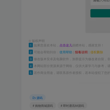
©
版权声明
1
如果您喜欢本站，
点击这儿
捐赠本站，感谢支持！
2
可能会帮助到你：
使用帮助
|
报毒说明
|
侵权删除
3
修改版本安卓及电脑软件，加群提示为修改者自留，
4
本网站部分资源来源于网络，仅供大家学习与参考，请
5
若作商业用途，请联系原作者授权，若本站侵犯了您
源码
# 购物商城源码
# 即时通讯IM源码