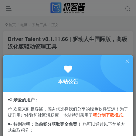
首页
电脑
系统工具
正文
Driver Talent v8.1.11.66 | 驱动人生国际版，高级
汉化版驱动管理工具
Ciuven
关注
私信
1年前更新
1
8.5W+
16
本站公告
Driver Talent
中文破解版（又称“驱动人生国际版”）是一款功
能全面的驱动管理工具。该软件专注于提供专业的驱动更
📢
亲爱的用户：
新、下载、体检和管理服务，支持多种外设驱动管理。相比
🌱 欢迎来到极客酱，感谢您选择我们分享的绿色软件资源！为了
国内版，国际版设计更加简洁清爽，去除了广告及附带软
提升用户体验和社区活跃度，本站特别采用了
积分制下载模式
。
件，使用户在驱动维护中获得更加纯净、安全的体验。这款
🔑 特别说明：
当前积分获取完全免费！
您可以通过以下简单方
工具特别适合有频繁驱动更新需求的用户，帮助您轻松高效
式获取积分：