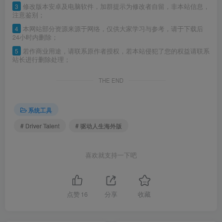
3
修改版本安卓及电脑软件，加群提示为修改者自留，非本站信息，
注意鉴别；
4
本网站部分资源来源于网络，仅供大家学习与参考，请于下载后
24小时内删除；
5
若作商业用途，请联系原作者授权，若本站侵犯了您的权益请联系
站长进行删除处理；
THE END
系统工具
# Driver Talent
# 驱动人生海外版
喜欢就支持一下吧
点赞
16
分享
收藏