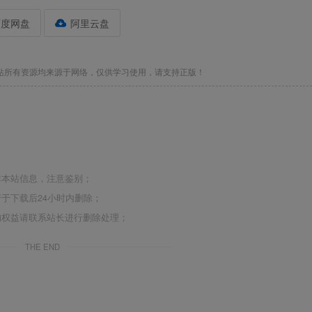
百度网盘
阿里云盘
站所有资源均来源于网络，仅供学习使用，请支持正版！
非本站信息，注意鉴别；
于下载后24小时内删除；
的权益请联系站长进行删除处理；
THE END