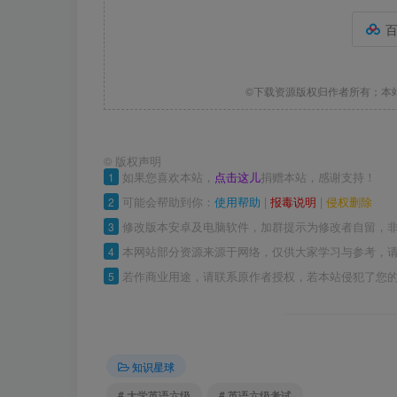
©下载资源版权归作者所有；本
©
版权声明
1
如果您喜欢本站，
点击这儿
捐赠本站，感谢支持！
2
可能会帮助到你：
使用帮助
|
报毒说明
|
侵权删除
3
修改版本安卓及电脑软件，加群提示为修改者自留，
4
本网站部分资源来源于网络，仅供大家学习与参考，请
5
若作商业用途，请联系原作者授权，若本站侵犯了您
知识星球
# 大学英语六级
# 英语六级考试