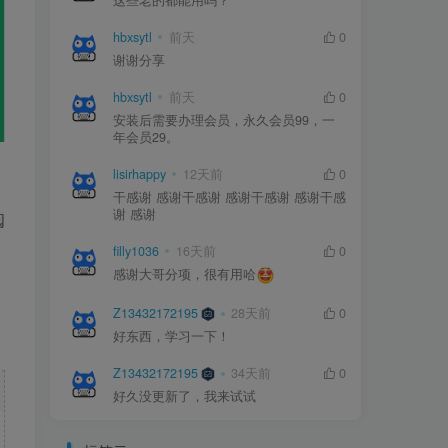
这些老的都能用吗？
hbxsytl
前天
0
谢谢分享
hbxsytl
前天
0
安装后需要办理会员，永久会员99，一
年会员29。
lisirhappy
12天前
0
干感谢 感谢干感谢 感谢干感谢 感谢干感
谢 感谢
阅
filly1036
16天前
0
感谢大哥分项，很有用哈
Z13432172195
28天前
0
好东西，学习一下！
Z13432172195
34天前
0
好久没更新了，我来试试