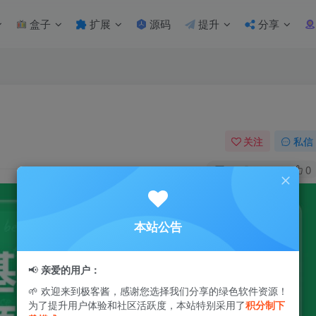
盒子
扩展
源码
提升
分享
关注
私信
1
1.1W+
0
本站公告
📢
亲爱的用户：
🌱 欢迎来到极客酱，感谢您选择我们分享的绿色软件资源！
为了提升用户体验和社区活跃度，本站特别采用了
积分制下