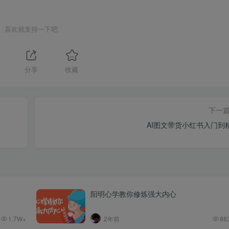
喜欢就支持一下吧
分享
收藏
下一
AI图文带货小红书入门到
阳明心学教你修炼强大内心
1.7W+
2年前
88