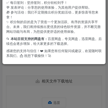
✅ 每日签到：坚持签到，积分轻松到手！
💬 发表评论：分享您的使用体验，为其他用户提供帮助。
🎁 参与活动：我们不定期推出积分奖励活动，更多惊喜等您来
拿！
✨ 积分制的目的是为了营造一个更加活跃、有序的资源共享平
台。未来，我们将持续推出更优质的绿色软件资源，并不断完善
网站功能与布局，为您提供更舒适的使用体验。
特点描述
📂
本站目前支持的网盘有：
百度网盘，夸克网盘，迅雷网盘。后
续也会逐步增加，给大家更多的下载选择。
去广告
感谢您的支持与信任！❤️ 如果您有任何疑问或建议，欢迎随时联
系我们。📩 祝您下载愉快！🚀
下载地址
相关文件下载地址
迅雷