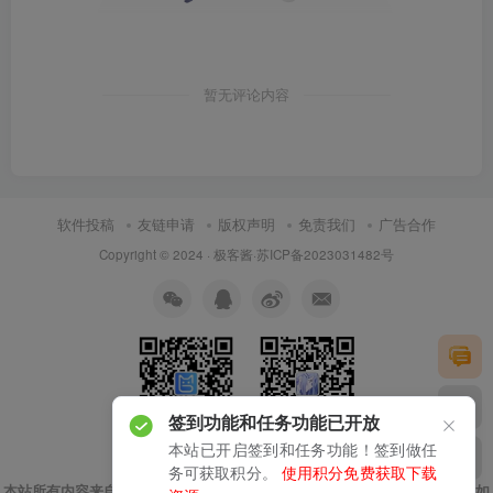
暂无评论内容
软件投稿
友链申请
版权声明
免责我们
广告合作
Copyright © 2024 ·
极客酱
·
苏ICP备2023031482号
签到功能和任务功能已开放
本站已开启签到和任务功能！签到做任
扫码加微信
关注公众号
务可获取积分。
使用积分免费获取下载
本站所有内容来自互联网收集，仅供用于学习和交流，请勿用于商业用途。如