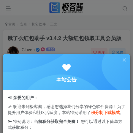
首页
安卓
其它软件
正文
饿了么红包助手 v3.4.2 大额红包领取工具会员版
Ciuven
关注
私信
2年前发布
0
1.3W+
0
饿了么红包助手
app主要有餐饮红包、零售生鲜红包、吃喝
本站公告
玩乐红包等分类，有些是每天都可以领取一次的，可以让大
家在下单的时候省上一笔，欢迎有需要的用户下载使用！
📢
亲爱的用户：
🌱 欢迎来到极客酱，感谢您选择我们分享的绿色软件资源！为了
提升用户体验和社区活跃度，本站特别采用了
积分制下载模式
。
🔑 特别说明：
当前积分获取完全免费！
您可以通过以下简单方
式获取积分：