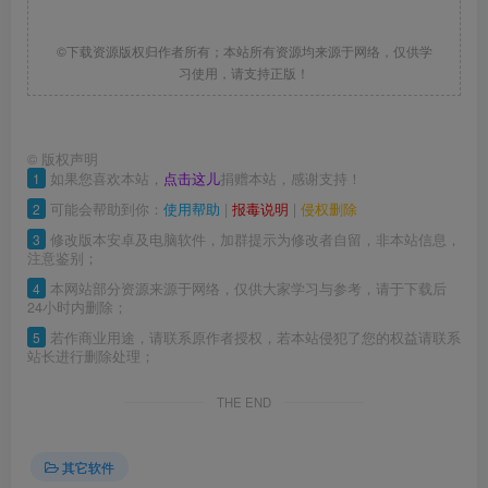
©下载资源版权归作者所有；本站所有资源均来源于网络，仅供学
习使用，请支持正版！
©
版权声明
1
如果您喜欢本站，
点击这儿
捐赠本站，感谢支持！
2
可能会帮助到你：
使用帮助
|
报毒说明
|
侵权删除
3
修改版本安卓及电脑软件，加群提示为修改者自留，非本站信息，
注意鉴别；
4
本网站部分资源来源于网络，仅供大家学习与参考，请于下载后
24小时内删除；
5
若作商业用途，请联系原作者授权，若本站侵犯了您的权益请联系
站长进行删除处理；
THE END
其它软件