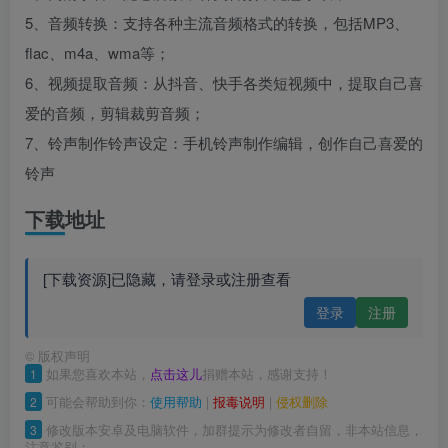
5、音频转换：支持各种主流音频格式的转换，包括MP3、
flac、m4a、wma等；
6、视频提取音频：从抖音、快手各类短视频中，提取自己喜
爱的音频，剪辑裁剪音频；
7、铃声制作铃声设定：手机铃声制作编辑，创作自己喜爱的
铃声
下载地址
[下载资源]已隐藏，请登录或注册查看
登录
注册
©
版权声明
1
如果您喜欢本站，
点击这儿
捐赠本站，感谢支持！
2
可能会帮助到你：
使用帮助
|
报毒说明
|
侵权删除
3
修改版本安卓及电脑软件，加群提示为修改者自留，非本站信息，
注意鉴别；