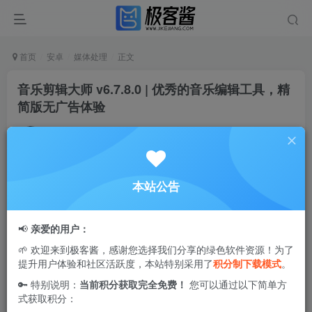
首页
安卓
媒体处理
正文
音乐剪辑大师 v6.7.8.0 | 优秀的音乐编辑工具，精
简版无广告体验
Ciuven
关注
私信
2年前更新
2
2.8W+
55
本站公告
音乐剪辑编辑大师是一款出色的音乐编辑工具，能够快速帮
助用户处理各种音频文件。它提供了高效的混音和合并功
📢
亲爱的用户：
能，让你轻松调节音效，迅速转换格式，完美满足不同的音
🌱 欢迎来到极客酱，感谢您选择我们分享的绿色软件资源！为了
乐需求。这款应用以其简便易用的特点，成为了音乐爱好者
提升用户体验和社区活跃度，本站特别采用了
积分制下载模式
。
的理想选择！
🔑 特别说明：
当前积分获取完全免费！
您可以通过以下简单方
式获取积分：