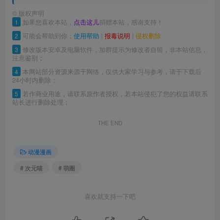
©
版权声明
1
如果您喜欢本站，
点击这儿
捐赠本站，感谢支持！
2
可能会帮助到你：
使用帮助
|
报毒说明
|
侵权删除
3
修改版本安卓及电脑软件，加群提示为修改者自留，非本站信息，
注意鉴别；
4
本网站部分资源来源于网络，仅供大家学习与参考，请于下载后
24小时内删除；
5
若作商业用途，请联系原作者授权，若本站侵犯了您的权益请联系
站长进行删除处理；
THE END
动漫漫画
# 次元喵
# 萌圈
喜欢就支持一下吧