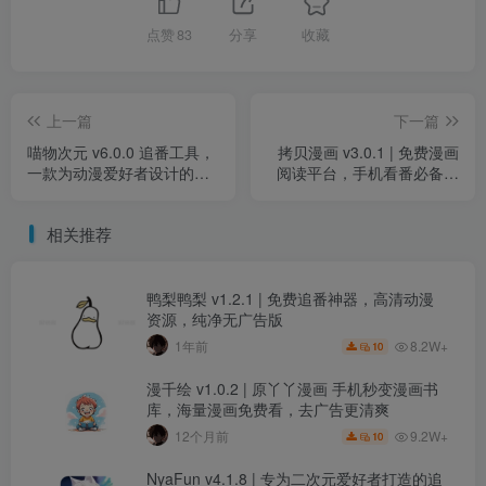
点赞
83
分享
收藏
上一篇
下一篇
喵物次元 v6.0.0 追番工具，
拷贝漫画 v3.0.1 | 免费漫画
一款为动漫爱好者设计的软
阅读平台，手机看番必备神
件，去广告版
器，去广告版
相关推荐
鸭梨鸭梨 v1.2.1 | 免费追番神器，高清动漫
资源，纯净无广告版
8.2W+
1年前
10
漫千绘 v1.0.2 | 原丫丫漫画 手机秒变漫画书
库，海量漫画免费看，去广告更清爽
9.2W+
12个月前
10
NyaFun v4.1.8 | 专为二次元爱好者打造的追