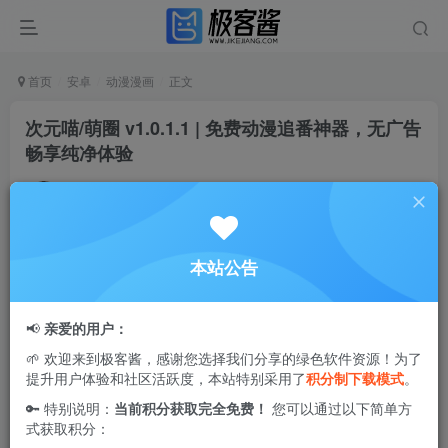
首页
安卓
动漫漫画
正文
次元喵/萌圈 v1.0.1.1 | 免费动漫追番神器，无广告
畅享纯净体验
Ciuven
关注
私信
1年前更新
1
3.3W+
83
本站公告
次元喵
/
萌圈
是一款全新发现的免费动漫追番工具，提供丰富
的动漫资源，涵盖了国漫和日漫等多种类型。需要注意的
📢
亲爱的用户：
是，视频不会自动播放，用户需要手动点击播放按钮（三角
🌱 欢迎来到极客酱，感谢您选择我们分享的绿色软件资源！为了
形图标）才能开始观看。此外，软件还支持缓存功能，让你
提升用户体验和社区活跃度，本站特别采用了
积分制下载模式
。
随时随地观看心仪的动漫，无需担心网络问题。
🔑 特别说明：
当前积分获取完全免费！
您可以通过以下简单方
式获取积分：