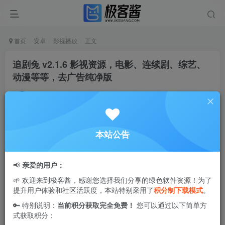
首页
安卓
影视播放
正文
追剧兔 v2.1.6 影视资源，电影、连续剧、综艺、
动漫等等，去广告纯净版
Ciuven
关注
私信
2年前更新
0
3.6W+
100
本站公告
追剧兔
app最新版是一个影视软件，提供很多的影视资源，
电影、连续剧、综艺、动漫等等，还有最新视频和热门推
📢
亲爱的用户：
荐，画质高清，非常好用，喜欢的小伙伴赶紧下载试试吧。
🌱 欢迎来到极客酱，感谢您选择我们分享的绿色软件资源！为了
提升用户体验和社区活跃度，本站特别采用了
积分制下载模式
。
🔑 特别说明：
当前积分获取完全免费！
您可以通过以下简单方
式获取积分：