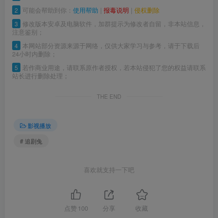
2
可能会帮助到你：
使用帮助
|
报毒说明
|
侵权删除
3
修改版本安卓及电脑软件，加群提示为修改者自留，非本站信息，
注意鉴别；
4
本网站部分资源来源于网络，仅供大家学习与参考，请于下载后
24小时内删除；
5
若作商业用途，请联系原作者授权，若本站侵犯了您的权益请联系
站长进行删除处理；
THE END
影视播放
# 追剧兔
喜欢就支持一下吧
点赞
100
分享
收藏