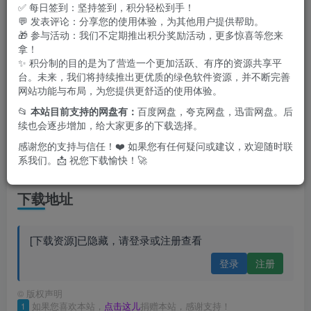
✅ 每日签到：坚持签到，积分轻松到手！
💬 发表评论：分享您的使用体验，为其他用户提供帮助。
🎁 参与活动：我们不定期推出积分奖励活动，更多惊喜等您来
拿！
✨ 积分制的目的是为了营造一个更加活跃、有序的资源共享平
台。未来，我们将持续推出更优质的绿色软件资源，并不断完善
网站功能与布局，为您提供更舒适的使用体验。
📂
本站目前支持的网盘有：
百度网盘，夸克网盘，迅雷网盘。后
续也会逐步增加，给大家更多的下载选择。
特点描述
感谢您的支持与信任！❤️ 如果您有任何疑问或建议，欢迎随时联
系我们。📩 祝您下载愉快！🚀
去广告纯净版
下载地址
[下载资源]已隐藏，请登录或注册查看
登录
注册
©
版权声明
1
如果您喜欢本站，
点击这儿
捐赠本站，感谢支持！