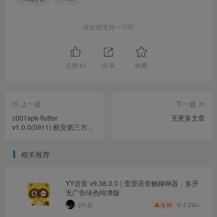
喜欢就支持一下吧
点赞
43
分享
收藏
上一篇
下一篇
c001apk-flutter
无更多文章
v1.0.0(0911) 酷安第三方
Windows版，简洁、清新、
舒适、便捷
相关推荐
YY语音 v9.38.0.0 | 歪歪语音畅聊神器，多开
无广告绿色纯净版
2.2W+
2年前
10