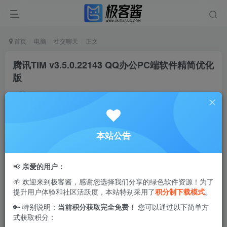
首页
电脑
社交聊天
正文
腾讯TIM v3.5.0.22143 QQ办公PC端软件精简优化
版
Ciuven
关注
私信
2年前更新
0
2.1W+
43
本站公告
腾讯
TIM
(
QQ办公
简洁版)是一款专注于团队办公协作的跨平
台沟通工具.登录后,你的QQ好友都在,TIM电脑版办公社交软
📢
亲爱的用户：
件提供云文件,在线文档,邮件,日程,收藏等好用的办公功能,界
🌱 欢迎来到极客酱，感谢您选择我们分享的绿色软件资源！为了
面简洁清晰,QQ好友和消息无缝同步.
提升用户体验和社区活跃度，本站特别采用了
积分制下载模式
。
🔑 特别说明：
当前积分获取完全免费！
您可以通过以下简单方
式获取积分：