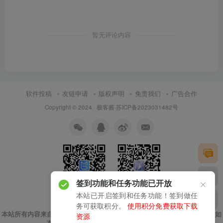
暂无评论内容
软件投稿
友链申请
版权声明
免责我们
广告合作
Copyright © 2024 ·
极客酱
·
苏ICP备2023031482号
签到功能和任务功能已开放
本站已开启签到和任务功能！签到做任
扫码加微信
关注公众号
务可获取积分。
使用积分免费获取下载
本站所有内容来自互联网收集，仅供用于学习和交流，请勿用于商业用途。如
资源
有侵权、不妥之处，请第一时间联系我们删除