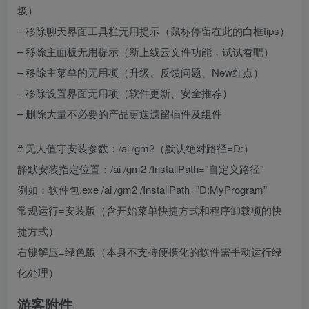
圾）
– 移除聊天界面工具栏无用提示（鼠标停留在此的白框tips）
– 移除主面板无用提示（新上线云文件功能，试试看吧）
– 移除主菜单的无用项（升级、反馈问题、New红点）
– 移除设置界面无用项（软件更新、安全推荐）
– 删除大量不必要的产品更迭遗留插件及组件
# 无人值守安装参数：/ai /gm2（默认绝对路径=D:）
静默安装指定位置：/ai /gm2 /InstallPath=”自定义路径”
例如：软件包.exe /ai /gm2 /InstallPath=”D:MyProgram”
常规运行=安装版（含开始菜单快捷方式和程序卸载项的快
捷方式）
右键解压=绿色版（本身不支持便携化的软件需手动运行绿
化处理）
游客附件