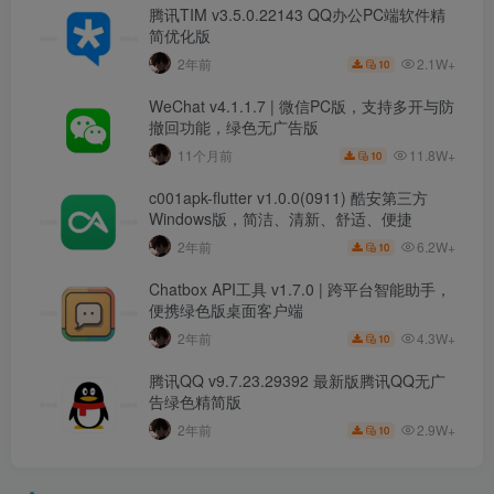
腾讯TIM v3.5.0.22143 QQ办公PC端软件精
简优化版
2.1W+
2年前
10
WeChat v4.1.1.7 | 微信PC版，支持多开与防
撤回功能，绿色无广告版
11.8W+
11个月前
10
c001apk-flutter v1.0.0(0911) 酷安第三方
Windows版，简洁、清新、舒适、便捷
6.2W+
2年前
10
Chatbox API工具 v1.7.0 | 跨平台智能助手，
便携绿色版桌面客户端
4.3W+
2年前
10
腾讯QQ v9.7.23.29392 最新版腾讯QQ无广
告绿色精简版
2.9W+
2年前
10