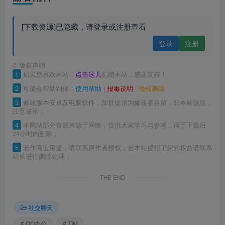
[下载资源]已隐藏，请登录或注册查看
登录
注册
©
版权声明
1
如果您喜欢本站，
点击这儿
捐赠本站，感谢支持！
2
可能会帮助到你：
使用帮助
|
报毒说明
|
侵权删除
3
修改版本安卓及电脑软件，加群提示为修改者自留，非本站信息，
注意鉴别；
4
本网站部分资源来源于网络，仅供大家学习与参考，请于下载后
24小时内删除；
5
若作商业用途，请联系原作者授权，若本站侵犯了您的权益请联系
站长进行删除处理；
THE END
社交聊天
# QQ办公
# TIM