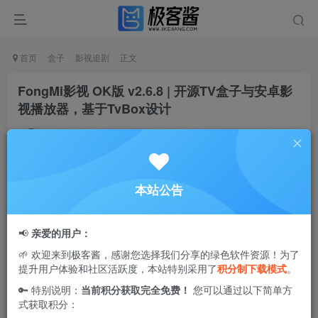
首页
盒子
影视追剧
正文
FongMi影视 OK版 v2.6.8 | 开源TV盒子与安卓影
视播放器，基于TvBox设计
Ciuven
关注
私信
1年前更新
1
9W+
101
本站公告
FongMi影视
是一款基于猫影视开源项目CatVodTVJarLoader
开发的应用，功能强大且界面简洁。该软件采用了Android
📢
亲爱的用户：
TV Leanback架构，确保用户在使用过程中获得流畅的体
🌱 欢迎来到极客酱，感谢您选择我们分享的绿色软件资源！为了
验。它配备了最新版本的EXO和IJK播放器，支持电视直播功
提升用户体验和社区活跃度，本站特别采用了
积分制下载模式
。
能，简化了用户的操作步骤。用户只需
配置相关接口地址
，
🔑 特别说明：
当前积分获取完全免费！
您可以通过以下简单方
即可轻松享受丰富的影视内容。整体而言，FongMi影视致力
式获取积分：