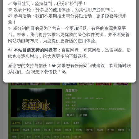
于提供一个清新无杂的观看环境，完美满足用户的影视需
✅ 每日签到：坚持签到，积分轻松到手！
💬 发表评论：分享您的使用体验，为其他用户提供帮助。
求。
🎁 参与活动：我们不定期推出积分奖励活动，更多惊喜等您来
拿！
✨ 积分制的目的是为了营造一个更加活跃、有序的资源共享平
台。未来，我们将持续推出更优质的绿色软件资源，并不断完善
网站功能与布局，为您提供更舒适的使用体验。
📂
本站目前支持的网盘有：
百度网盘，夸克网盘，迅雷网盘。后
续也会逐步增加，给大家更多的下载选择。
感谢您的支持与信任！❤️ 如果您有任何疑问或建议，欢迎随时联
系我们。📩 祝您下载愉快！🚀