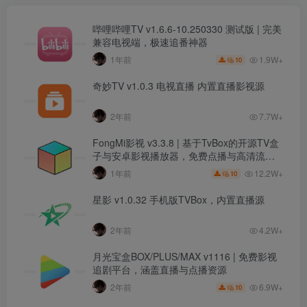
哔哩哔哩TV v1.6.6-10.250330 测试版 | 完美
兼容电视端，极速追番神器
1.9W+
1年前
10
奇妙TV v1.0.3 电视直播 内置直播影视源
2年前
7.7W+
FongMi影视 v3.3.8 | 基于TvBox的开源TV盒
子与安卓影视播放器，免费点播与高清流畅
体验
12.2W+
1年前
10
星影 v1.0.32 手机版TVBox，内置直播源
2年前
4.2W+
月光宝盒BOX/PLUS/MAX v1116 | 免费影视
追剧平台，涵盖直播与点播资源
6.9W+
2年前
10