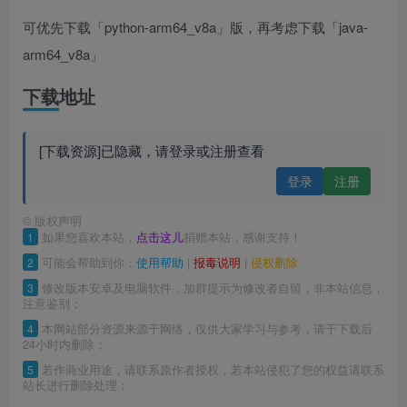
可优先下载「python-arm64_v8a」版，再考虑下载「java-
arm64_v8a」
下载地址
[下载资源]已隐藏，请登录或注册查看
登录
注册
©
版权声明
1
如果您喜欢本站，
点击这儿
捐赠本站，感谢支持！
2
可能会帮助到你：
使用帮助
|
报毒说明
|
侵权删除
3
修改版本安卓及电脑软件，加群提示为修改者自留，非本站信息，
注意鉴别；
4
本网站部分资源来源于网络，仅供大家学习与参考，请于下载后
24小时内删除；
5
若作商业用途，请联系原作者授权，若本站侵犯了您的权益请联系
站长进行删除处理；