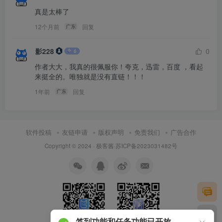
真是太棒了
12个月前
回复
广东
影228
0
作者大大，我真的很佩服你！夸克，迅雷，百度 ，看起
来挺全的。唯独就是没有直链！！！
1年前
回复
广东
软件投稿
友链申请
版权声明
免责我们
广告合作
Copyright © 2024 ·
极客酱
·
苏ICP备2023031482号
签到功能和任务功能已开放