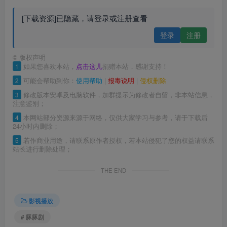
[下载资源]已隐藏，请登录或注册查看
登录
注册
©
版权声明
1
如果您喜欢本站，
点击这儿
捐赠本站，感谢支持！
2
可能会帮助到你：
使用帮助
|
报毒说明
|
侵权删除
3
修改版本安卓及电脑软件，加群提示为修改者自留，非本站信息，
注意鉴别；
4
本网站部分资源来源于网络，仅供大家学习与参考，请于下载后
24小时内删除；
5
若作商业用途，请联系原作者授权，若本站侵犯了您的权益请联系
站长进行删除处理；
THE END
影视播放
# 豚豚剧