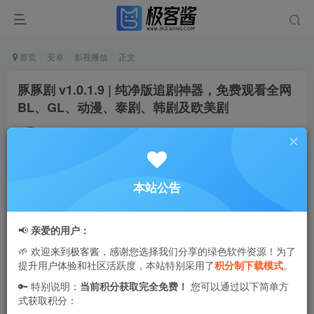
首页
安卓
影视播放
正文
豚豚剧 v1.0.1.9 | 纯净版追剧神器，免费观看全网
BL、GL、动漫、泰剧、韩剧及欧美剧
Ciuven
关注
私信
1年前更新
3
18.9W+
25
本站公告
豚豚剧
是一款资源丰富的视频播放应用，汇集了大量精彩的
影视内容。用户可以根据个人喜好自由选择观看，尤其适合
📢
亲爱的用户：
那些喜欢追剧的朋友，绝对不容错过。无论是最新热剧还是
🌱 欢迎来到极客酱，感谢您选择我们分享的绿色软件资源！为了
经典影片，豚豚剧都能满足您的观影需求。
提升用户体验和社区活跃度，本站特别采用了
积分制下载模式
。
🔑 特别说明：
当前积分获取完全免费！
您可以通过以下简单方
式获取积分：