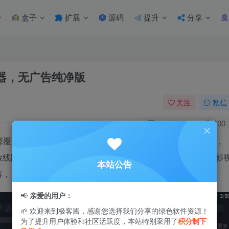
盒子
扩展
源码
提升
分享
追剧神器，无广告纯净版
关注
私信
1
7.5W+
100
源覆盖电影、电视剧、综艺、动漫等多种类型。内容更新迅速，
放线路，观看过程遇到卡顿时切换线路即可轻松解决。无论是影
本站公告
容，喜欢追剧的朋友可以下载体验。
📢
亲爱的用户：
🌱 欢迎来到极客酱，感谢您选择我们分享的绿色软件资源！
为了提升用户体验和社区活跃度，本站特别采用了
积分制下