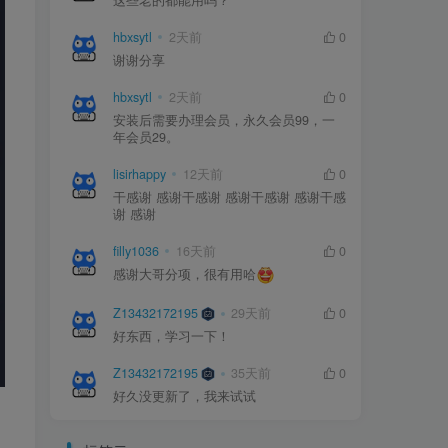
这些老的都能用吗？
hbxsytl
2天前
0
谢谢分享
hbxsytl
2天前
0
安装后需要办理会员，永久会员99，一
年会员29。
lisirhappy
12天前
0
干感谢 感谢干感谢 感谢干感谢 感谢干感
谢 感谢
filly1036
16天前
0
感谢大哥分项，很有用哈
Z13432172195
29天前
0
好东西，学习一下！
Z13432172195
35天前
0
好久没更新了，我来试试