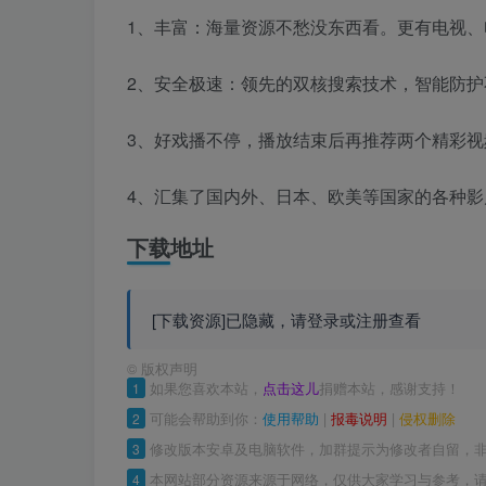
1、丰富：海量资源不愁没东西看。更有电视、
2、安全极速：领先的双核搜索技术，智能防护
3、好戏播不停，播放结束后再推荐两个精彩
4、汇集了国内外、日本、欧美等国家的各种
下载地址
[下载资源]已隐藏，请登录或注册查看
©
版权声明
1
如果您喜欢本站，
点击这儿
捐赠本站，感谢支持！
2
可能会帮助到你：
使用帮助
|
报毒说明
|
侵权删除
3
修改版本安卓及电脑软件，加群提示为修改者自留，
4
本网站部分资源来源于网络，仅供大家学习与参考，请