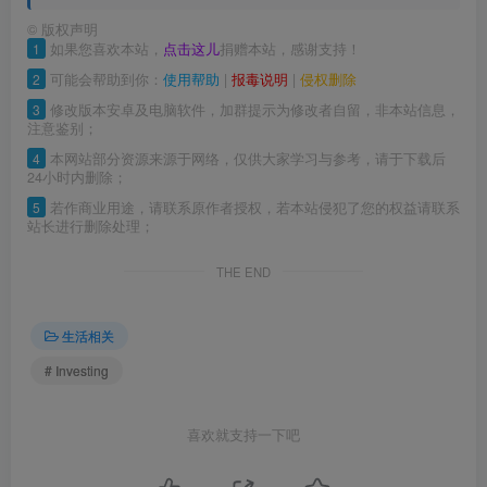
©
版权声明
1
如果您喜欢本站，
点击这儿
捐赠本站，感谢支持！
2
可能会帮助到你：
使用帮助
|
报毒说明
|
侵权删除
3
修改版本安卓及电脑软件，加群提示为修改者自留，非本站信息，
注意鉴别；
4
本网站部分资源来源于网络，仅供大家学习与参考，请于下载后
24小时内删除；
5
若作商业用途，请联系原作者授权，若本站侵犯了您的权益请联系
站长进行删除处理；
THE END
生活相关
# Investing
喜欢就支持一下吧