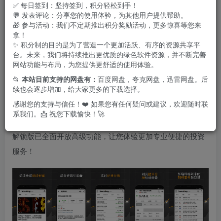
✅ 每日签到：坚持签到，积分轻松到手！
还能查看各类金融产品的关键参数，助力您轻松决策。同
💬 发表评论：分享您的使用体验，为其他用户提供帮助。
🎁 参与活动：我们不定期推出积分奖励活动，更多惊喜等您来
时，还能快速获取丰富的实时金融资讯，帮助您抢占市场先
拿！
机。
✨ 积分制的目的是为了营造一个更加活跃、有序的资源共享平
台。未来，我们将持续推出更优质的绿色软件资源，并不断完善
网站功能与布局，为您提供更舒适的使用体验。
此外，您可以定制关注的金融资产，实时查看其最新报价。
📂
本站目前支持的网盘有：
百度网盘，夸克网盘，迅雷网盘。后
从热门股指如
FTSE China A50 (FTXIN9)
、
香港恒生指数
续也会逐步增加，给大家更多的下载选择。
(HSI)
、
道琼斯30
、
标普500
、
德国DAX (GDAXI)
、
纳斯达
感谢您的支持与信任！❤️ 如果您有任何疑问或建议，欢迎随时联
克
、
日经225
等中选择，轻松掌握全球市场动态。
系我们。📩 祝您下载愉快！🚀
解锁版已全面开放高级功能，让您体验更加专业便捷的投资
服务！