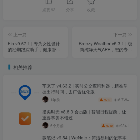
点赞
93
分享
收藏
上一篇
下一篇
Flo v9.67.1 | 专为女性设计
Breezy Weather v5.3.1 | 极
的经期跟踪助手，健康管理
简纯净天气APP，您的专属
好帮手，高级版解锁
个性化天气助手
相关推荐
车来了 v4.63.2 | 实时公交查询利器，精准掌
握出行时间，去广告优化版
6.7W+
1年前
10
指尖时光 v8.8.3 会员版 | 智能日程提醒，让
重要事务不错过
9341
6个月前
10
微笔记 v6.54 | WeNote：简洁易用的记事本