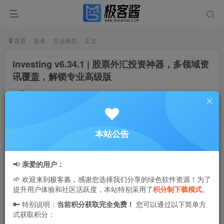
首页
安卓
生活相关
正文
Investing v6.34.1 | 股票外汇投资神器，多领域资
讯覆盖，解锁专业高级版
Ciuven
关注
私信
2年前更新
0
2.1W+
93
本站公告
这款全球领先的移动应用，全面覆盖股票、基金、债券、外
汇、股指、期货以及比特币等各类金融产品的实时行情动
📢
亲爱的用户：
态。通过内置的财经日历，您可以快速掌握全球最新经济指
🌱 欢迎来到极客酱，感谢您选择我们分享的绿色软件资源！为了
标与金融热点事件，随时随地获取投资先机。
提升用户体验和社区活跃度，本站特别采用了
积分制下载模式
。
🔑 特别说明：
当前积分获取完全免费！
您可以通过以下简单方
外汇股票资讯通官方安卓版是一款支持多语言的投资理财工
式获取积分：
具。借助该应用，您不仅能够随时了解金融市场最新动态，