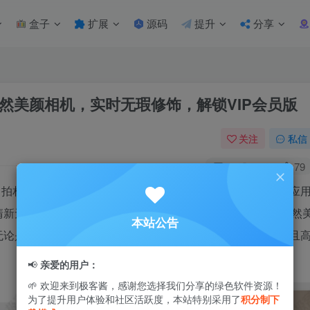
盒子
扩展
源码
提升
分享
际版,自然美颜相机，实时无瑕修饰，解锁VIP会员版
关注
私信
1
4W+
79
自拍相机，旨在帮助用户轻松拍摄出完美的照片。它通过实时应
清新无瑕，无需任何后期编辑。该相机专注于皮肤的修饰与自然
本站公告
论是自拍还是日常拍摄，SODA甜盐相机都能为您带来流畅且
📢
亲爱的用户：
🌱 欢迎来到极客酱，感谢您选择我们分享的绿色软件资源！
为了提升用户体验和社区活跃度，本站特别采用了
积分制下