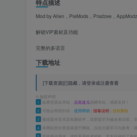
特点描述
Mod by Alien，PieMods，Pradzee，AppM
解锁VIP素材及功能
完整的多语言
下载地址
[下载资源]已隐藏，请登录或注册查看
©
版权声明
1
如果您喜欢本站，
点击这儿
捐赠本站，感谢支持！
2
可能会帮助到你：
使用帮助
|
报毒说明
|
侵权删除
3
修改版本安卓及电脑软件，加群提示为修改者自留，
4
本网站部分资源来源于网络，仅供大家学习与参考，请
5
若作商业用途，请联系原作者授权，若本站侵犯了您