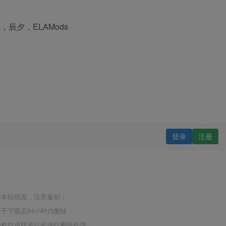
odz，辰夕，ELAMods
登录
注册
非本站信息，注意鉴别；
于下载后24小时内删除；
的权益请联系站长进行删除处理；