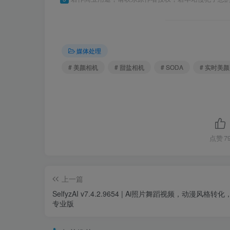
媒体处理
# 美颜相机
# 甜盐相机
# SODA
# 实时美颜
点赞
7
上一篇
SelfyzAI v7.4.2.9654 | Ai照片舞蹈视频，动漫风格转
专业版