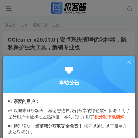
首页
安卓
系统工具
正文
CCleaner v25.01.0 | 安卓系统清理优化神器，隐
私保护强大工具，解锁专业版
Ciuven
关注
私信
1年前更新
0
2W+
69
本站公告
CCleaner
Pro 是由英国 Piriform 工作室开发的一款全球知名
的系统清理和隐私保护工具，广受用户好评。作为该工作室
📢
亲爱的用户：
的旗舰产品，CCleaner Pro 支持自定义清理规则，进一步提
🌱 欢迎来到极客酱，感谢您选择我们分享的绿色软件资源！为了
升了应用程序清理的深度与效率。它能够有效清除各种系统
提升用户体验和社区活跃度，本站特别采用了
积分制下载模式
。
和应用程序生成的垃圾文件，还具备强大的系统优化功能，
🔑 特别说明：
当前积分获取完全免费！
您可以通过以下简单方
能够清理临时文件夹、历史记录、冗余注册表条目等。软件
式获取积分：