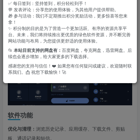
还集成了启动项管理和软件卸载功能，帮助提升系统性能，
✅ 每日签到：坚持签到，积分轻松到手！
💬 发表评论：分享您的使用体验，为其他用户提供帮助。
同时保障用户隐私安全，且不含任何间谍软件或不必要的附
🎁 参与活动：我们不定期推出积分奖励活动，更多惊喜等您来
加程序。
拿！
✨ 积分制的目的是为了营造一个更加活跃、有序的资源共享平
台。未来，我们将持续推出更优质的绿色软件资源，并不断完善
网站功能与布局，为您提供更舒适的使用体验。
📂
本站目前支持的网盘有：
百度网盘，夸克网盘，迅雷网盘。后
续也会逐步增加，给大家更多的下载选择。
感谢您的支持与信任！❤️ 如果您有任何疑问或建议，欢迎随时联
系我们。📩 祝您下载愉快！🚀
软件功能
优化与清理：
浏览历史记录、应用缓存、下载文件、剪贴
板、通话记录和短信。