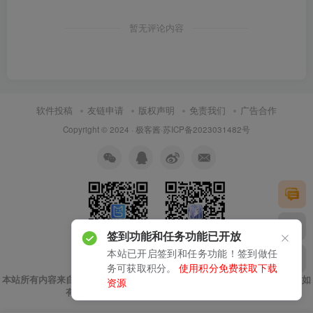
暂无评论内容
软件投稿
友链申请
版权声明
免责我们
广告合作
Copyright © 2024 ·
极客酱
·
苏ICP备2023031482号
签到功能和任务功能已开放
本站已开启签到和任务功能！签到做任
扫码加微信
关注公众号
务可获取积分。
使用积分免费获取下载
本站所有内容来自互联网收集，仅供用于学习和交流，请勿用于商业用途。如
资源
有侵权、不妥之处，请第一时间联系我们删除