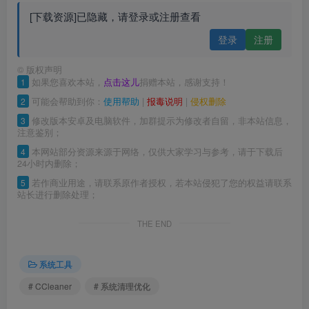
[下载资源]已隐藏，请登录或注册查看
登录
注册
©
版权声明
1
如果您喜欢本站，
点击这儿
捐赠本站，感谢支持！
2
可能会帮助到你：
使用帮助
|
报毒说明
|
侵权删除
3
修改版本安卓及电脑软件，加群提示为修改者自留，非本站信息，
注意鉴别；
4
本网站部分资源来源于网络，仅供大家学习与参考，请于下载后
24小时内删除；
5
若作商业用途，请联系原作者授权，若本站侵犯了您的权益请联系
站长进行删除处理；
THE END
系统工具
# CCleaner
# 系统清理优化