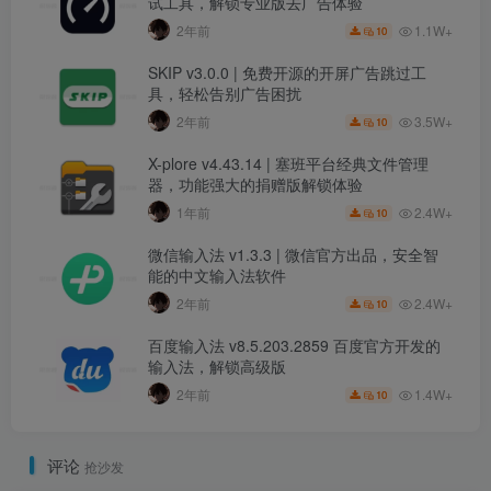
试工具，解锁专业版去广告体验
1.1W+
2年前
10
SKIP v3.0.0 | 免费开源的开屏广告跳过工
具，轻松告别广告困扰
3.5W+
2年前
10
X-plore v4.43.14 | 塞班平台经典文件管理
器，功能强大的捐赠版解锁体验
2.4W+
1年前
10
微信输入法 v1.3.3 | 微信官方出品，安全智
能的中文输入法软件
2.4W+
2年前
10
百度输入法 v8.5.203.2859 百度官方开发的
输入法，解锁高级版
1.4W+
2年前
10
评论
抢沙发