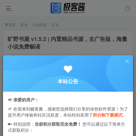
首页
安卓
小说阅读
正文
旷野书屋 v1.5.2 | 内置精品书源，去广告版，海量
小说免费畅读
Ciuven
关注
私信
1年前更新
1
3.7W+
52
本站公告
旷野书屋
App作为一款创新的小说阅读工具，凭借其强大的
书源整合能力和智能推荐系统，为用户打造了极致的阅读体
📢
亲爱的用户：
验。平台汇聚了海量小说资源，涵盖玄幻、言情、悬疑、都
🌱 欢迎来到极客酱，感谢您选择我们分享的绿色软件资源！为了
市等数十种热门题材，满足不同读者的阅读偏好。通过智能
提升用户体验和社区活跃度，本站特别采用了
积分制下载模式
。
搜索算法和个性化推荐机制，用户可以快速定位心仪的作
🔑 特别说明：
当前积分获取完全免费！
您可以通过以下简单方
品，享受精准的内容推送服务。旷野书屋App采用先进的阅
式获取积分：