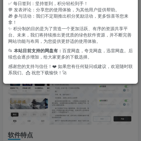
读引擎，支持多种阅读模式、字体调节、夜间模式等实用功
✅ 每日签到：坚持签到，积分轻松到手！
💬 发表评论：分享您的使用体验，为其他用户提供帮助。
能，确保舒适的阅读体验。所有资源完全免费开放，无需注
🎁 参与活动：我们不定期推出积分奖励活动，更多惊喜等您来
册即可畅读，配合简洁直观的操作界面，让阅读变得更加轻
拿！
✨ 积分制的目的是为了营造一个更加活跃、有序的资源共享平
松便捷。此外，平台还提供书架管理、阅读进度同步、离线
台。未来，我们将持续推出更优质的绿色软件资源，并不断完善
下载等贴心功能，真正实现随时随地畅享阅读乐趣。
网站功能与布局，为您提供更舒适的使用体验。
📂
本站目前支持的网盘有：
百度网盘，夸克网盘，迅雷网盘。后
续也会逐步增加，给大家更多的下载选择。
感谢您的支持与信任！❤️ 如果您有任何疑问或建议，欢迎随时联
系我们。📩 祝您下载愉快！🚀
软件特点