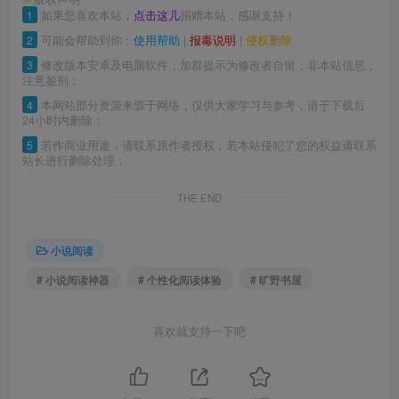
1
如果您喜欢本站，
点击这儿
捐赠本站，感谢支持！
2
可能会帮助到你：
使用帮助
|
报毒说明
|
侵权删除
3
修改版本安卓及电脑软件，加群提示为修改者自留，非本站信息，
注意鉴别；
4
本网站部分资源来源于网络，仅供大家学习与参考，请于下载后
24小时内删除；
5
若作商业用途，请联系原作者授权，若本站侵犯了您的权益请联系
站长进行删除处理；
THE END
小说阅读
# 小说阅读神器
# 个性化阅读体验
# 旷野书屋
喜欢就支持一下吧