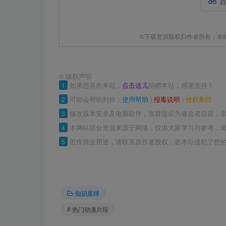
©下载资源版权归作者所有；本
©
版权声明
1
如果您喜欢本站，
点击这儿
捐赠本站，感谢支持！
2
可能会帮助到你：
使用帮助
|
报毒说明
|
侵权删除
3
修改版本安卓及电脑软件，加群提示为修改者自留，
4
本网站部分资源来源于网络，仅供大家学习与参考，请
5
若作商业用途，请联系原作者授权，若本站侵犯了您
知识星球
# 热门动漫片段