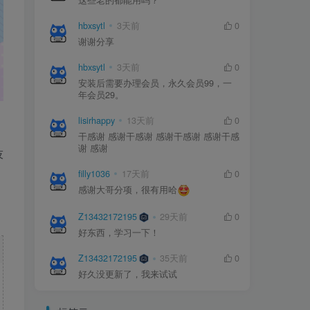
这些老的都能用吗？
hbxsytl
3天前
0
谢谢分享
hbxsytl
3天前
0
安装后需要办理会员，永久会员99，一
年会员29。
lisirhappy
13天前
0
干感谢 感谢干感谢 感谢干感谢 感谢干感
谢 感谢
技
filly1036
17天前
0
感谢大哥分项，很有用哈
Z13432172195
29天前
0
好东西，学习一下！
Z13432172195
35天前
0
好久没更新了，我来试试