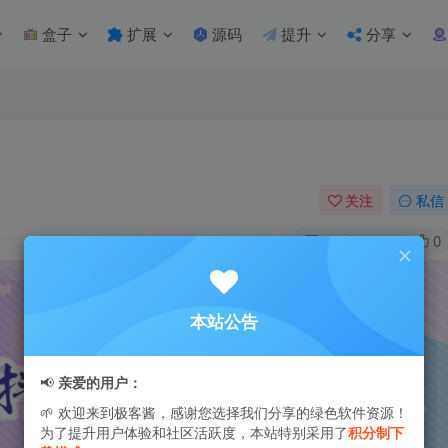
盒子
扩展
源码
提升
分享
关注
私信
0
1.1W+
0
本站公告
📢
亲爱的用户：
🌱 欢迎来到极客酱，感谢您选择我们分享的绿色软件资源！
为了提升用户体验和社区活跃度，本站特别采用了
积分制下