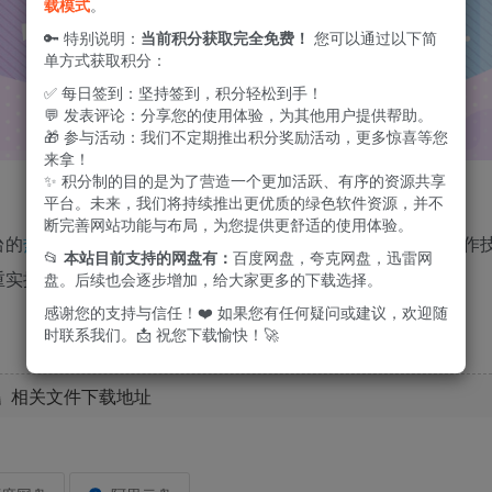
载模式
。
🔑 特别说明：
当前积分获取完全免费！
您可以通过以下简
单方式获取积分：
✅ 每日签到：坚持签到，积分轻松到手！
💬 发表评论：分享您的使用体验，为其他用户提供帮助。
🎁 参与活动：我们不定期推出积分奖励活动，更多惊喜等您
来拿！
✨ 积分制的目的是为了营造一个更加活跃、有序的资源共享
平台。未来，我们将持续推出更优质的绿色软件资源，并不
断完善网站功能与布局，为您提供更舒适的使用体验。
台的
热门动漫片段
。学员将学习角色设计、剧情构思、动画制作
📂
本站目前支持的网盘有：
百度网盘，夸克网盘，迅雷网
重实操，致力于培养学员成为优秀的动漫内容创作者。
盘。后续也会逐步增加，给大家更多的下载选择。
感谢您的支持与信任！❤️ 如果您有任何疑问或建议，欢迎随
时联系我们。📩 祝您下载愉快！🚀
相关文件下载地址