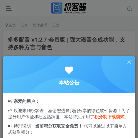
首页
安卓
媒体处理
正文
多多配音 v1.2.7 会员版 | 强大语音合成功能，支
持多种方言与音色
Ciuven
关注
私信
1年前更新
1
1.8W+
35
本站公告
多多配音是一款领先的智能语音合成应用，专为文字转语音
而设计。它融合了先进的语音合成技术，提供高效且简单的
📢
亲爱的用户：
配音服务。用户可以选择百位不同的主播进行配音，支持包
🌱 欢迎来到极客酱，感谢您选择我们分享的绿色软件资源！为了
括普通话、英语、粤语、四川话、东北话、湖南话、台湾话
提升用户体验和社区活跃度，本站特别采用了
积分制下载模式
。
等多种方言和音色。应用内还拥有丰富的真人广告录音成
🔑 特别说明：
当前积分获取完全免费！
您可以通过以下简单方
品，用户只需一键导出，轻松满足各类配音需求，助力创
式获取积分：