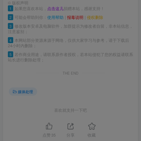
©
版权声明
1
如果您喜欢本站，
点击这儿
捐赠本站，感谢支持！
2
可能会帮助到你：
使用帮助
|
报毒说明
|
侵权删除
3
修改版本安卓及电脑软件，加群提示为修改者自留，非本站信息，
注意鉴别；
4
本网站部分资源来源于网络，仅供大家学习与参考，请于下载后
24小时内删除；
5
若作商业用途，请联系原作者授权，若本站侵犯了您的权益请联系
站长进行删除处理；
THE END
媒体处理
喜欢就支持一下吧
点赞
35
分享
收藏