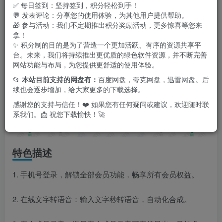
作、广告、学习等多种场景。
✅ 每日签到：坚持签到，积分轻松到手！
💬 发表评论：分享您的使用体验，为其他用户提供帮助。
🎁 参与活动：我们不定期推出积分奖励活动，更多惊喜等您来
拿！
✨ 积分制的目的是为了营造一个更加活跃、有序的资源共享平
台。未来，我们将持续推出更优质的绿色软件资源，并不断完善
网站功能与布局，为您提供更舒适的使用体验。
📂
本站目前支持的网盘有：
百度网盘，夸克网盘，迅雷网盘。后
续也会逐步增加，给大家更多的下载选择。
感谢您的支持与信任！❤️ 如果您有任何疑问或建议，欢迎随时联
系我们。📩 祝您下载愉快！🚀
特色描述
1. 手机号登录，解锁全部会员功能，畅享所有会员权益。
2. 在线文字转语音：输入文字秒转语音，自动化合成。