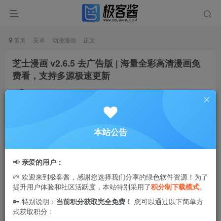
首页
安卓
动漫漫画
正文
芝士漫画 v2.6.5 去广告版 | 海量全彩高清漫画免
费看，支持多源极速更新
Ciuven
关注
私信
1年前更新
0
7983
73
本站公告
芝士漫画
是一款聚合全球热门漫画资源的高质量阅读应用，
专为热爱漫画的用户打造。无论是国漫、日漫、韩漫，还是
📢
亲爱的用户：
欧美经典作品，用户都能在平台上一站式免费畅读。应用内
🌱 欢迎来到极客酱，感谢您选择我们分享的绿色软件资源！为了
置多个稳定高效的漫画内容源，更新速度快，涵盖题材广，
提升用户体验和社区活跃度，本站特别采用了
积分制下载模式
。
支持在线和离线阅读，满足不同读者的阅读习惯。同时，芝
🔑 特别说明：
当前积分获取完全免费！
您可以通过以下简单方
士漫画去除了烦人的广告干扰，为用户提供纯净无打扰的阅
式获取积分：