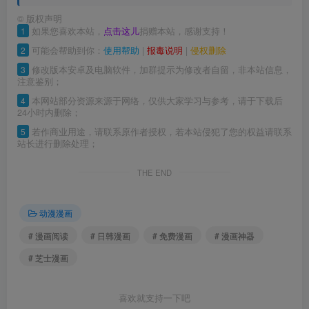
©
版权声明
1
如果您喜欢本站，
点击这儿
捐赠本站，感谢支持！
2
可能会帮助到你：
使用帮助
|
报毒说明
|
侵权删除
3
修改版本安卓及电脑软件，加群提示为修改者自留，非本站信息，
注意鉴别；
4
本网站部分资源来源于网络，仅供大家学习与参考，请于下载后
24小时内删除；
5
若作商业用途，请联系原作者授权，若本站侵犯了您的权益请联系
站长进行删除处理；
THE END
动漫漫画
# 漫画阅读
# 日韩漫画
# 免费漫画
# 漫画神器
# 芝士漫画
喜欢就支持一下吧