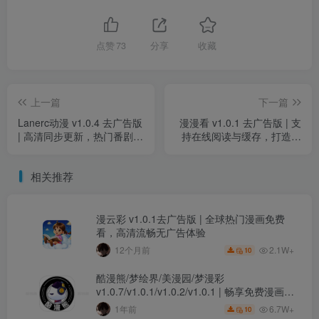
点赞
73
分享
收藏
上一篇
下一篇
Lanerc动漫 v1.0.4 去广告版
漫漫看 v1.0.1 去广告版 | 支
| 高清同步更新，热门番剧免
持在线阅读与缓存，打造沉
费追看
浸式漫画体验
相关推荐
漫云彩 v1.0.1去广告版 | 全球热门漫画免费
看，高清流畅无广告体验
2.1W+
12个月前
10
酷漫熊/梦绘界/美漫园/梦漫彩
v1.0.7/v1.0.1/v1.0.2/v1.0.1 | 畅享免费漫画阅
读，纯净无广告版
6.7W+
1年前
10