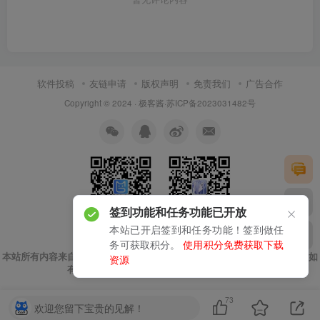
软件投稿
友链申请
版权声明
免责我们
广告合作
Copyright © 2024 ·
极客酱
·
苏ICP备2023031482号
签到功能和任务功能已开放
本站已开启签到和任务功能！签到做任
扫码加微信
关注公众号
务可获取积分。
使用积分免费获取下载
本站所有内容来自互联网收集，仅供用于学习和交流，请勿用于商业用途。如
资源
有侵权、不妥之处，请第一时间联系我们删除
73
欢迎您留下宝贵的见解！