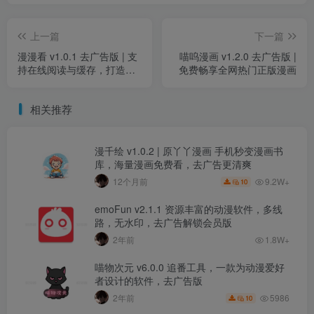
上一篇
下一篇
漫漫看 v1.0.1 去广告版 | 支
喵呜漫画 v1.2.0 去广告版 |
持在线阅读与缓存，打造沉
免费畅享全网热门正版漫画
浸式漫画体验
相关推荐
漫千绘 v1.0.2 | 原丫丫漫画 手机秒变漫画书
库，海量漫画免费看，去广告更清爽
9.2W+
12个月前
10
emoFun v2.1.1 资源丰富的动漫软件，多线
路，无水印，去广告解锁会员版
2年前
1.8W+
喵物次元 v6.0.0 追番工具，一款为动漫爱好
者设计的软件，去广告版
5986
2年前
10