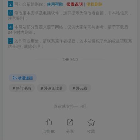
2
可能会帮助到你：
使用帮助
|
报毒说明
|
侵权删除
3
修改版本安卓及电脑软件，加群提示为修改者自留，非本站信息，
注意鉴别；
4
本网站部分资源来源于网络，仅供大家学习与参考，请于下载后
24小时内删除；
5
若作商业用途，请联系原作者授权，若本站侵犯了您的权益请联系
站长进行删除处理；
THE END
动漫漫画
# 热门漫画
# 漫画阅读器
# 漫云彩
喜欢就支持一下吧
点赞
80
分享
收藏