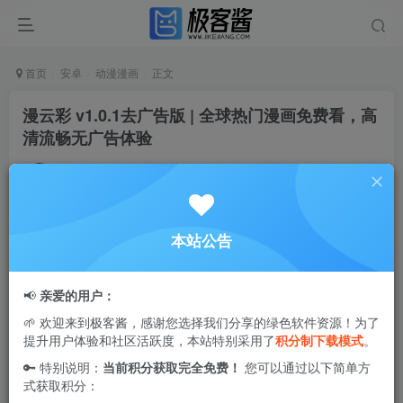
首页
安卓
动漫漫画
正文
漫云彩 v1.0.1去广告版 | 全球热门漫画免费看，高
清流畅无广告体验
Ciuven
关注
私信
12个月前更新
0
2.1W+
80
本站公告
漫云彩
是一款集全球优质漫画于一体的全能型阅读应用，涵
盖日韩、欧美、港台及大陆等多地区的热门与原创作品，题
📢
亲爱的用户：
材丰富多样，满足不同类型读者的阅读偏好。平台致力于为
🌱 欢迎来到极客酱，感谢您选择我们分享的绿色软件资源！为了
用户提供高清流畅的阅读体验，让你无论是追看连载还是补
提升用户体验和社区活跃度，本站特别采用了
积分制下载模式
。
完经典，都能在这里轻松找到心仪的漫画资源，是漫画迷不
🔑 特别说明：
当前积分获取完全免费！
您可以通过以下简单方
可或缺的掌上阅读神器。
式获取积分：