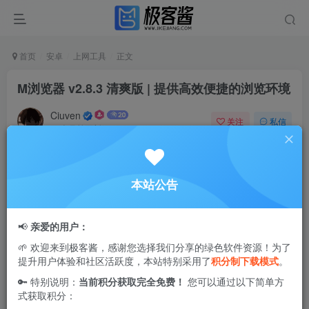
首页
安卓
上网工具
正文
M浏览器 v2.8.3 清爽版 | 提供高效便捷的浏览环境
Ciuven
关注
私信
11个月前更新
1
1.4W+
16
M浏览器
是一款轻量级且高度可定制的
手机浏览器
应用，内
本站公告
置纯净无广告的搜索体验，带来更加流畅的上网环境。它不
仅支持扩展功能开发，还配备专业的网页调试工具，方便开
📢
亲爱的用户：
发者和高阶用户使用。同时，M浏览器在隐私保护方面表现
🌱 欢迎来到极客酱，感谢您选择我们分享的绿色软件资源！为了
出色，多重安全机制有效保障用户数据安全。更值得一提的
提升用户体验和社区活跃度，本站特别采用了
积分制下载模式
。
是，它支持跨设备数据同步，让用户随时随地保持浏览记录
🔑 特别说明：
当前积分获取完全免费！
您可以通过以下简单方
和书签一致，带来高效便捷的上网体验。
式获取积分：