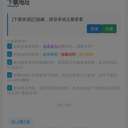
下载地址
[下载资源]已隐藏，请登录或注册查看
登录
注册
©
版权声明
1
如果您喜欢本站，
点击这儿
捐赠本站，感谢支持！
2
可能会帮助到你：
使用帮助
|
报毒说明
|
侵权删除
3
修改版本安卓及电脑软件，加群提示为修改者自留，非本站信息，
注意鉴别；
4
本网站部分资源来源于网络，仅供大家学习与参考，请于下载后
24小时内删除；
5
若作商业用途，请联系原作者授权，若本站侵犯了您的权益请联系
站长进行删除处理；
THE END
上网工具