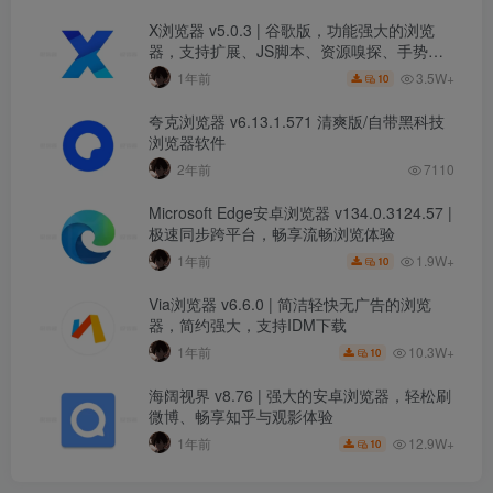
X浏览器 v5.0.3 | 谷歌版，功能强大的浏览
器，支持扩展、JS脚本、资源嗅探、手势操
控及广告拦截
3.5W+
1年前
10
夸克浏览器 v6.13.1.571 清爽版/自带黑科技
浏览器软件
2年前
7110
Microsoft Edge安卓浏览器 v134.0.3124.57 |
极速同步跨平台，畅享流畅浏览体验
1.9W+
1年前
10
Via浏览器 v6.6.0 | 简洁轻快无广告的浏览
器，简约强大，支持IDM下载
10.3W+
1年前
10
海阔视界 v8.76 | 强大的安卓浏览器，轻松刷
微博、畅享知乎与观影体验
12.9W+
1年前
10