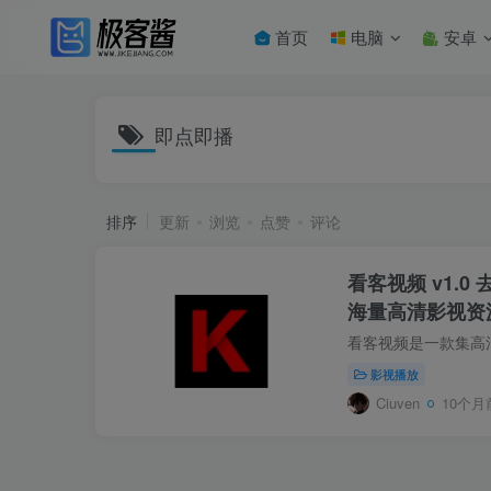
首页
电脑
安卓
即点即播
排序
更新
浏览
点赞
评论
看客视频 v1.0
海量高清影视资
影视播放
Ciuven
10个月