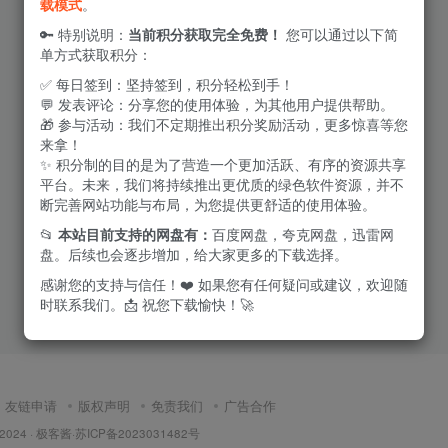
载模式
。
🔑 特别说明：
当前积分获取完全免费！
您可以通过以下简
单方式获取积分：
✅ 每日签到：坚持签到，积分轻松到手！
💬 发表评论：分享您的使用体验，为其他用户提供帮助。
🎁 参与活动：我们不定期推出积分奖励活动，更多惊喜等您
来拿！
✨ 积分制的目的是为了营造一个更加活跃、有序的资源共享
平台。未来，我们将持续推出更优质的绿色软件资源，并不
断完善网站功能与布局，为您提供更舒适的使用体验。
📂
本站目前支持的网盘有：
百度网盘，夸克网盘，迅雷网
盘。后续也会逐步增加，给大家更多的下载选择。
感谢您的支持与信任！❤️ 如果您有任何疑问或建议，欢迎随
时联系我们。📩 祝您下载愉快！🚀
友链申请
版权声明
免责我们
广告合作
 2024 ·
极客酱
·
苏ICP备2023031482号