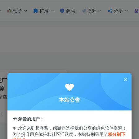
盒子
扩展
源码
提升
分享
 去广告版 | 即点即播畅享
源
看客视频是一款集高清播放与海量影视资源于一体的手机观影神器，专为影视爱好者打造。平台整合了全网丰富的免费影视内容，包括电影、电视剧、综艺、动漫等多类型资源，满足用户多元化的观影需求...
本站公告
前
2
2W+
41
📢
亲爱的用户：
🌱 欢迎来到极客酱，感谢您选择我们分享的绿色软件资源！
为了提升用户体验和社区活跃度，本站特别采用了
积分制下