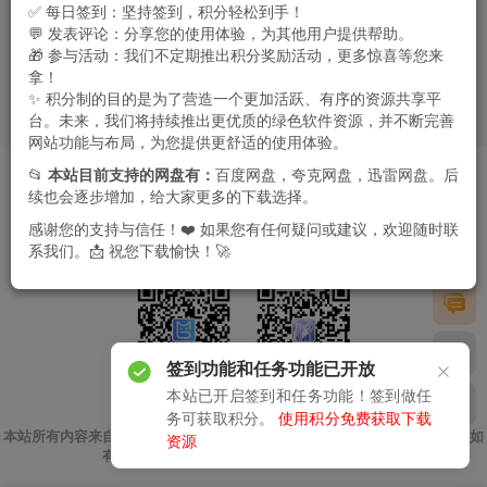
✅ 每日签到：坚持签到，积分轻松到手！
💬 发表评论：分享您的使用体验，为其他用户提供帮助。
🎁 参与活动：我们不定期推出积分奖励活动，更多惊喜等您来
拿！
✨ 积分制的目的是为了营造一个更加活跃、有序的资源共享平
台。未来，我们将持续推出更优质的绿色软件资源，并不断完善
网站功能与布局，为您提供更舒适的使用体验。
软件投稿
友链申请
版权声明
免责我们
广告合作
📂
本站目前支持的网盘有：
百度网盘，夸克网盘，迅雷网盘。后
续也会逐步增加，给大家更多的下载选择。
Copyright © 2024 ·
极客酱
·
苏ICP备2023031482号
感谢您的支持与信任！❤️ 如果您有任何疑问或建议，欢迎随时联
系我们。📩 祝您下载愉快！🚀
签到功能和任务功能已开放
本站已开启签到和任务功能！签到做任
扫码加微信
关注公众号
务可获取积分。
使用积分免费获取下载
本站所有内容来自互联网收集，仅供用于学习和交流，请勿用于商业用途。如
资源
有侵权、不妥之处，请第一时间联系我们删除