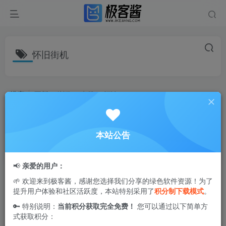
怀旧街机
排序
更新
浏览
点赞
评论
小霸王 v2.0.5 会员版 | 海量经典红白机
游戏合集，重温8090童年街机回忆
本站公告
社交娱乐
2个月前
1.6W+
📢
亲爱的用户：
🌱 欢迎来到极客酱，感谢您选择我们分享的绿色软件资源！为了
提升用户体验和社区活跃度，本站特别采用了
积分制下载模式
。
🔑 特别说明：
当前积分获取完全免费！
您可以通过以下简单方
式获取积分：