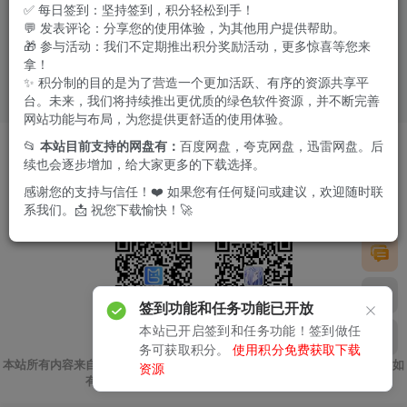
✅ 每日签到：坚持签到，积分轻松到手！
💬 发表评论：分享您的使用体验，为其他用户提供帮助。
🎁 参与活动：我们不定期推出积分奖励活动，更多惊喜等您来
拿！
✨ 积分制的目的是为了营造一个更加活跃、有序的资源共享平
台。未来，我们将持续推出更优质的绿色软件资源，并不断完善
网站功能与布局，为您提供更舒适的使用体验。
软件投稿
友链申请
版权声明
免责我们
广告合作
📂
本站目前支持的网盘有：
百度网盘，夸克网盘，迅雷网盘。后
续也会逐步增加，给大家更多的下载选择。
Copyright © 2024 ·
极客酱
·
苏ICP备2023031482号
感谢您的支持与信任！❤️ 如果您有任何疑问或建议，欢迎随时联
系我们。📩 祝您下载愉快！🚀
签到功能和任务功能已开放
本站已开启签到和任务功能！签到做任
扫码加微信
关注公众号
务可获取积分。
使用积分免费获取下载
本站所有内容来自互联网收集，仅供用于学习和交流，请勿用于商业用途。如
资源
有侵权、不妥之处，请第一时间联系我们删除