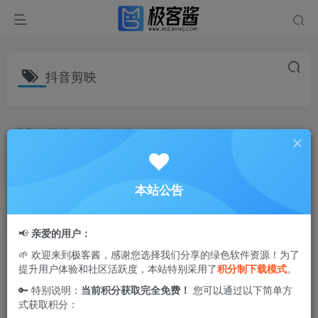
抖音剪映
排序
更新
浏览
点赞
评论
剪映 v15.6.0 | 全功能视频剪辑神器，
会员版登录解锁/修复版
本站公告
视频剪辑
1年前
29.9W+
📢
亲爱的用户：
🌱 欢迎来到极客酱，感谢您选择我们分享的绿色软件资源！为了
提升用户体验和社区活跃度，本站特别采用了
积分制下载模式
。
🔑 特别说明：
当前积分获取完全免费！
您可以通过以下简单方
式获取积分：