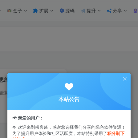
盒子
扩展
源码
提升
分享
思维+调色+拍摄
课程介绍 本训练营涵盖剪辑思维、色彩调色与影视拍摄，旨在培养学员成为全方位的视频剪辑专家。课程将深入探讨创意思维、后期调色技巧以及实用拍摄方法，通过理论与实践相结合，助力学员成为出...
本站公告
3
9455
0
📢
亲爱的用户：
🌱 欢迎来到极客酱，感谢您选择我们分享的绿色软件资源！
为了提升用户体验和社区活跃度，本站特别采用了
积分制下