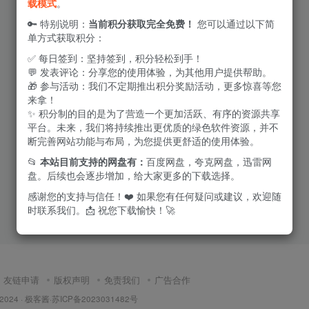
载模式
。
🔑 特别说明：
当前积分获取完全免费！
您可以通过以下简
单方式获取积分：
✅ 每日签到：坚持签到，积分轻松到手！
💬 发表评论：分享您的使用体验，为其他用户提供帮助。
🎁 参与活动：我们不定期推出积分奖励活动，更多惊喜等您
来拿！
✨ 积分制的目的是为了营造一个更加活跃、有序的资源共享
平台。未来，我们将持续推出更优质的绿色软件资源，并不
断完善网站功能与布局，为您提供更舒适的使用体验。
📂
本站目前支持的网盘有：
百度网盘，夸克网盘，迅雷网
盘。后续也会逐步增加，给大家更多的下载选择。
感谢您的支持与信任！❤️ 如果您有任何疑问或建议，欢迎随
时联系我们。📩 祝您下载愉快！🚀
友链申请
版权声明
免责我们
广告合作
 2024 ·
极客酱
·
苏ICP备2023031482号