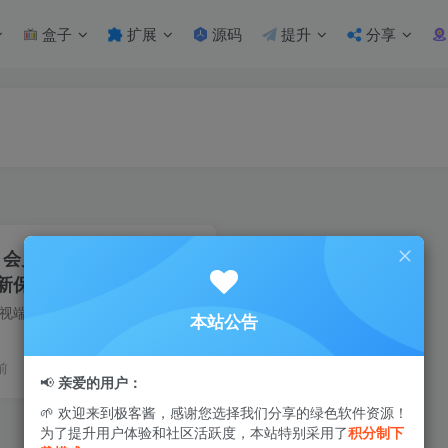
盒子
扩展
源码
提升
分享
2.3 会员版 | 多线路畅享高
新保障流畅观影
橘汁TV是一款专为电视端用户打造的智能追剧神器，聚合全网热门影视内容，涵盖电影、电视剧、综艺、动漫、纪录片等多种类型。平台界面简洁直观，支持多线路播放与自动切换功能，让用户在不同网络...
本站公告
前
3
4.2W+
10
📢
亲爱的用户：
🌱 欢迎来到极客酱，感谢您选择我们分享的绿色软件资源！
为了提升用户体验和社区活跃度，本站特别采用了
积分制下