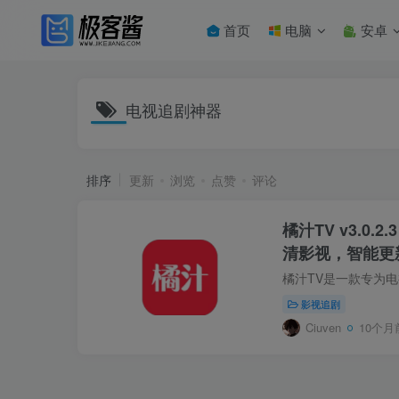
首页
电脑
安卓
电视追剧神器
排序
更新
浏览
点赞
评论
橘汁TV v3.0.
清影视，智能更
影视追剧
Ciuven
10个月