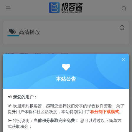
高清播放
排序
更新
浏览
点赞
评论
优优兔影视 v4.3.0 去广告版 | 海量高清
影视免费看·支持投屏与离线缓存
本站公告
影视播放
5个月前
3.2W+
📢
亲爱的用户：
闪映剧场 v2.1.0 去广告版 | 一站式观影
🌱 欢迎来到极客酱，感谢您选择我们分享的绿色软件资源！为了
提升用户体验和社区活跃度，本站特别采用了
积分制下载模式
。
平台，热剧大片秒速看
🔑 特别说明：
当前积分获取完全免费！
您可以通过以下简单方
影视播放
式获取积分：
8个月前
3.5W+