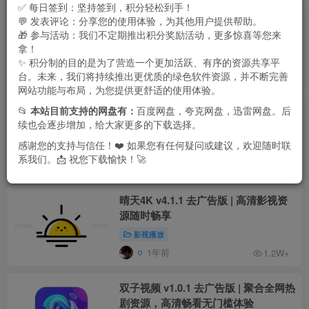
✅ 每日签到：坚持签到，积分轻松到手！
💬 发表评论：分享您的使用体验，为其他用户提供帮助。
坚果视频 v3.0.5 去广告版 | 多功能聚合
🎁 参与活动：我们不定期推出积分奖励活动，更多惊喜等您来
式追剧神器，畅享影视短剧与听书乐趣
拿！
影视播放
✨ 积分制的目的是为了营造一个更加活跃、有序的资源共享平
台。未来，我们将持续推出更优质的绿色软件资源，并不断完善
9个月前
1.7W+
网站功能与布局，为您提供更舒适的使用体验。
📂
本站目前支持的网盘有：
百度网盘，夸克网盘，迅雷网盘。后
蓝鹰影视 v4.0.0 会员版 | 集影视与音乐
续也会逐步增加，给大家更多的下载选择。
于一体的全能娱乐神器
感谢您的支持与信任！❤️ 如果您有任何疑问或建议，欢迎随时联
影视播放
系我们。📩 祝您下载愉快！🚀
10个月前
1.3W+
晴天4K v4.1.1 去广告版 | 高清影视资
源随时畅享
影视播放
1年前
1.2W+
双子视频 v1.0.1 去广告版 | 聚合全网热
剧资源，高清畅看无门槛体验