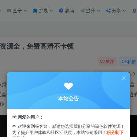
盒子
扩展
源码
提升
分享
流畅资源全，免费高清不卡顿
关注
私信
1
5W+
0
视双播神器，经过重新优化，体验更好，内置30＋接口，几乎覆盖
无需注册登录、无任何广告打扰，也不需要任何授权，采用先进
本站公告
看剧体验。
📢
亲爱的用户：
🌱 欢迎来到极客酱，感谢您选择我们分享的绿色软件资源！
为了提升用户体验和社区活跃度，本站特别采用了
积分制下