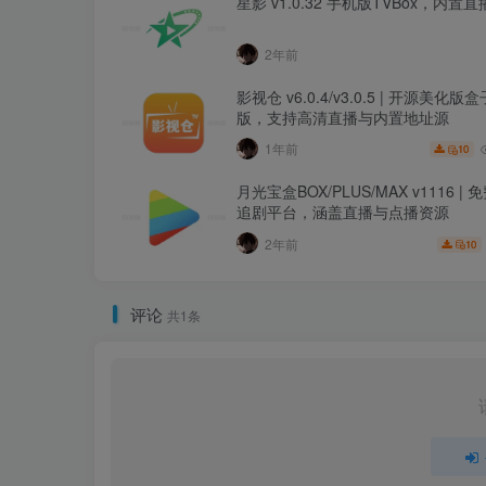
星影 v1.0.32 手机版TVBox，内置
2年前
影视仓 v6.0.4/v3.0.5 | 开源美化
版，支持高清直播与内置地址源
1年前
10
月光宝盒BOX/PLUS/MAX v1116 |
追剧平台，涵盖直播与点播资源
2年前
10
评论
共1条