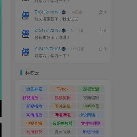
好东西，学习一下！
好东西，学习一下！
Z13432172195
Z13432172195
34天前
34天前
0
0
好久没更新了，我来试试
好久没更新了，我来试试
Z13432172195
Z13432172195
1个月前
1个月前
0
0
教程很好用，谢谢！
教程很好用，谢谢！
Z13432172195
Z13432172195
1个月前
1个月前
0
0
好东西，学习一下！
好东西，学习一下！
标签云
追剧神器
TVbox
影视资源
影视播放神器
视频剪辑
视频编辑
影视播放
图片编辑
追番神器
高清播放
哔哩哔哩
小说阅读神器
电视直播
音乐播放器
文件管理器
高清影视
漫画阅读
听歌神器