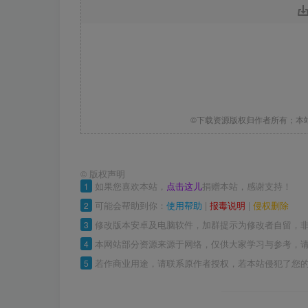
©下载资源版权归作者所有；本
©
版权声明
1
如果您喜欢本站，
点击这儿
捐赠本站，感谢支持！
2
可能会帮助到你：
使用帮助
|
报毒说明
|
侵权删除
3
修改版本安卓及电脑软件，加群提示为修改者自留，
4
本网站部分资源来源于网络，仅供大家学习与参考，请
5
若作商业用途，请联系原作者授权，若本站侵犯了您