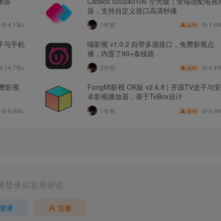
直播源
CatBox v20240106 空壳版｜全端适配电视
器，支持自定义接口高清秒播
1.6
4.1W+
1年前
10
版盒子与手机
喵影视 v1.0.2 自带多源接口，免费影视点
播，内置了80+条线路
14.7W+
4.4
2年前
10
 免费影视
FongMi影视 OK版 v2.6.8 | 开源TV盒子与安
卓影视播放器，基于TvBox设计
6.8W+
8.9
1年前
10
请登录后发表评论
登录
注册