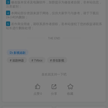
3
修改版本安卓及电脑软件，加群提示为修改者自留，非本站信息，
注意鉴别；
4
本网站部分资源来源于网络，仅供大家学习与参考，请于下载后
24小时内删除；
5
若作商业用途，请联系原作者授权，若本站侵犯了您的权益请联系
站长进行删除处理；
THE END
影视追剧
# 追剧神器
# TVbox
# 存在影视
喜欢就支持一下吧
点赞
0
分享
收藏