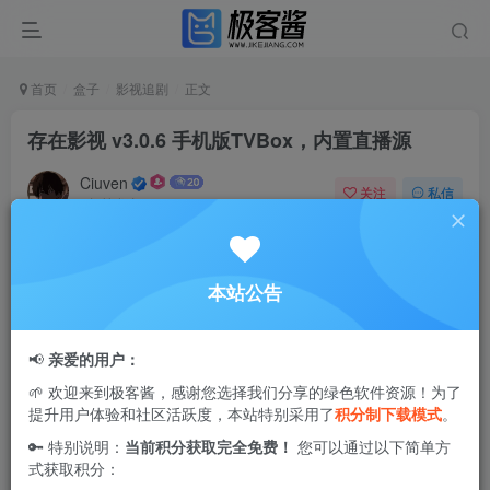
首页
盒子
影视追剧
正文
存在影视 v3.0.6 手机版TVBox，内置直播源
Ciuven
关注
私信
2年前发布
0
4.5W+
0
存在影视
是一款基于TVBox二开的掌上
追剧神器
，界面简
本站公告
洁、体积小巧，内置七七、厂长、乐猪、完美、小苹果、在
线之家等100＋接口，几乎覆盖全网，如需更换：点击首页
📢
亲爱的用户：
数据来源进行更换，最近正在热播的电视电影、综艺动漫、
🌱 欢迎来到极客酱，感谢您选择我们分享的绿色软件资源！为了
美剧韩剧等片源应有尽有。
提升用户体验和社区活跃度，本站特别采用了
积分制下载模式
。
🔑 特别说明：
当前积分获取完全免费！
您可以通过以下简单方
直播频道涵盖了央视、卫视、地方、少儿、体育、百视、咪
式获取积分：