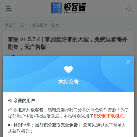
首页
安卓
影视播放
正文
泰圈 v1.5.7.4 | 泰剧爱好者的天堂，免费观看海外
剧集，无广告版
Ciuven
关注
私信
9个月前更新
2
14.6W+
25
本站公告
泰圈
聚合了众多海外剧集，为用户提供极致的观看体验，所
有资源均免费共享，涵盖2265部泰剧，并且画质清晰可见。
📢
亲爱的用户：
强大的搜索功能支持按类型、年份和播放量进行筛选，无论
🌱 欢迎来到极客酱，感谢您选择我们分享的绿色软件资源！为了
是热门剧集还是冷门作品，您都可以随意免费观看。尽在泰
提升用户体验和社区活跃度，本站特别采用了
积分制下载模式
。
圈，让您轻松探索全新的精彩剧场。
🔑 特别说明：
当前积分获取完全免费！
您可以通过以下简单方
式获取积分：