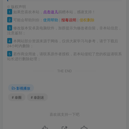
©
版权声明
1
如果您喜欢本站，
点击这儿
捐赠本站，感谢支持！
2
可能会帮助到你：
使用帮助
|
报毒说明
|
侵权删除
3
修改版本安卓及电脑软件，加群提示为修改者自留，非本站信息，
注意鉴别；
4
本网站部分资源来源于网络，仅供大家学习与参考，请于下载后
24小时内删除；
5
若作商业用途，请联系原作者授权，若本站侵犯了您的权益请联系
站长进行删除处理；
THE END
影视播放
# 泰圈
# 泰剧迷
喜欢就支持一下吧