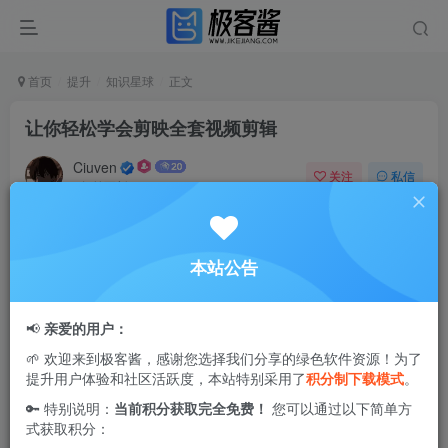
首页
提升
知识星球
正文
让你轻松学会剪映全套视频剪辑
Ciuven
关注
私信
2年前更新
2
1.4W+
0
本站公告
📢
亲爱的用户：
🌱 欢迎来到极客酱，感谢您选择我们分享的绿色软件资源！为了
提升用户体验和社区活跃度，本站特别采用了
积分制下载模式
。
🔑 特别说明：
当前积分获取完全免费！
您可以通过以下简单方
式获取积分：
课程介绍