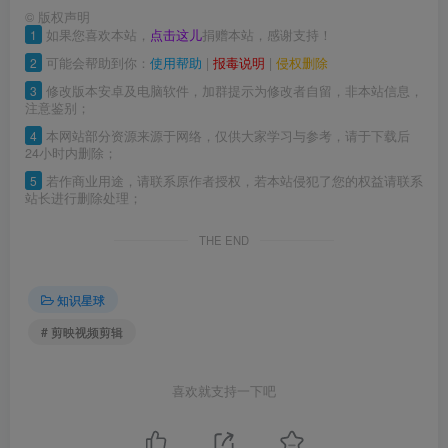
©
版权声明
1
如果您喜欢本站，
点击这儿
捐赠本站，感谢支持！
2
可能会帮助到你：
使用帮助
|
报毒说明
|
侵权删除
3
修改版本安卓及电脑软件，加群提示为修改者自留，非本站信息，
注意鉴别；
4
本网站部分资源来源于网络，仅供大家学习与参考，请于下载后
24小时内删除；
5
若作商业用途，请联系原作者授权，若本站侵犯了您的权益请联系
站长进行删除处理；
THE END
知识星球
# 剪映视频剪辑
喜欢就支持一下吧