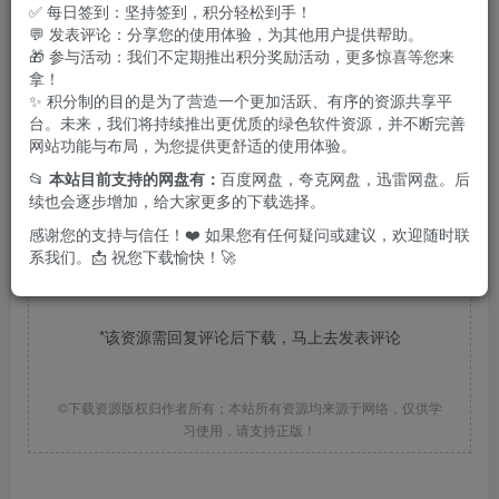
✅ 每日签到：坚持签到，积分轻松到手！
💬 发表评论：分享您的使用体验，为其他用户提供帮助。
本课程旨在帮助学员轻松掌握
剪映视频剪辑
的全套技能，包
🎁 参与活动：我们不定期推出积分奖励活动，更多惊喜等您来
括基础剪辑、特效添加和音频处理。通过简单易懂的讲解和
拿！
✨ 积分制的目的是为了营造一个更加活跃、有序的资源共享平
实际操作，学员将快速提升视频剪辑水平，成为熟练的剪映
台。未来，我们将持续推出更优质的绿色软件资源，并不断完善
使用者。
网站功能与布局，为您提供更舒适的使用体验。
📂
本站目前支持的网盘有：
百度网盘，夸克网盘，迅雷网盘。后
续也会逐步增加，给大家更多的下载选择。
感谢您的支持与信任！❤️ 如果您有任何疑问或建议，欢迎随时联
相关文件下载地址
系我们。📩 祝您下载愉快！🚀
*该资源需回复评论后下载，马上去
发表评论
©下载资源版权归作者所有；本站所有资源均来源于网络，仅供学
习使用，请支持正版！