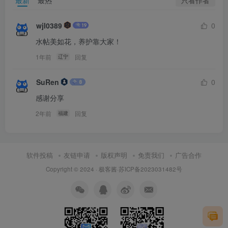
最新
最热
wjl0389
0
水帖美如花，养护靠大家！
1年前
回复
辽宁
SuRen
0
感谢分享
2年前
回复
福建
软件投稿
友链申请
版权声明
免责我们
广告合作
Copyright © 2024 ·
极客酱
·
苏ICP备2023031482号