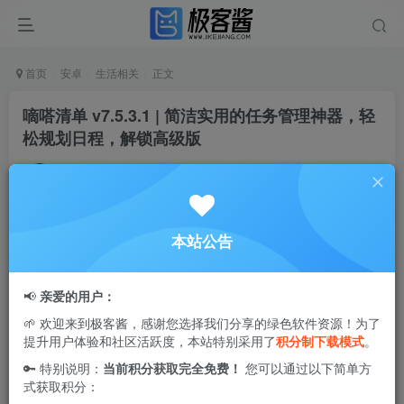
首页
安卓
生活相关
正文
嘀嗒清单 v7.5.3.1 | 简洁实用的任务管理神器，轻
松规划日程，解锁高级版
Ciuven
关注
私信
1年前更新
2
5.6W+
96
本站公告
嘀嗒清单
（
TickTick
）是一款高效实用的任务管理软件，支
持GTD日程管理与时间规划。无论你使用手机、平板或电
📢
亲爱的用户：
脑，嘀嗒清单都能帮助你轻松记录待办事项、规划工作、整
🌱 欢迎来到极客酱，感谢您选择我们分享的绿色软件资源！为了
理购物清单、设置生日提醒和安排日程等。该应用内置丰富
提升用户体验和社区活跃度，本站特别采用了
积分制下载模式
。
的记事和提醒功能，确保你时刻掌控每一个重要时刻。此
🔑 特别说明：
当前积分获取完全免费！
您可以通过以下简单方
外，高级版已解锁VIP权限，提供更多实用功能，助你提升
式获取积分：