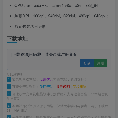
CPU：armeabi-v7a、arm64-v8a、x86、x86_64；
屏幕DPI：160dpi、240dpi、320dpi、480dpi、640dpi；
原始包签名已更改；
下载地址
[下载资源]已隐藏，请登录或注册查看
登录
注册
©
版权声明
1
如果您喜欢本站，
点击这儿
捐赠本站，感谢支持！
2
可能会帮助到你：
使用帮助
|
报毒说明
|
侵权删除
3
修改版本安卓及电脑软件，加群提示为修改者自留，非本站信息，
注意鉴别；
4
本网站部分资源来源于网络，仅供大家学习与参考，请于下载后
24小时内删除；
5
若作商业用途，请联系原作者授权，若本站侵犯了您的权益请联系