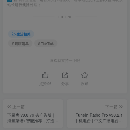
站长进行删除处理；
THE END
生活相关
# 嘀嗒清单
# TickTick
喜欢就支持一下吧
点赞
96
分享
收藏
上一篇
下一篇
下厨房 v8.8.79 去广告版 |
TuneIn Radio Pro v38.2.1
海量菜谱+智能推荐，打造你
手机电台 | 中文广播电台全
的专属厨房助手
能应用，解锁高级版