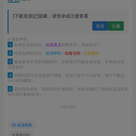
[下载资源]已隐藏，请登录或注册查看
登录
注册
©
版权声明
1
如果您喜欢本站，
点击这儿
捐赠本站，感谢支持！
2
可能会帮助到你：
使用帮助
|
报毒说明
|
侵权删除
3
修改版本安卓及电脑软件，加群提示为修改者自留，非本站信息，
注意鉴别；
4
本网站部分资源来源于网络，仅供大家学习与参考，请于下载后
24小时内删除；
5
若作商业用途，请联系原作者授权，若本站侵犯了您的权益请联系
站长进行删除处理；
THE END
生活相关
# 快递100