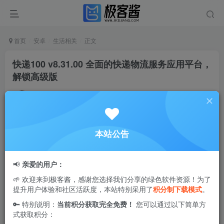
首页
安卓
生活相关
正文
快递100 v8.31.00 全面的快递物流服务应用平台，
解锁高级版
Ciuven
关注
私信
2年前更新
0
3124
76
本站公告
快递100
是一款全面的快递物流服务应用平台，为广大用户
提供了一体化的邮寄解决方案。无论你是个人消费者、商家
📢
亲爱的用户：
老板、还是大公司和物流服务提供者，这个平台能满足你的
🌱 欢迎来到极客酱，感谢您选择我们分享的绿色软件资源！为了
多方面需求，帮助你轻松应对多样化的邮寄场景。
提升用户体验和社区活跃度，本站特别采用了
积分制下载模式
。
🔑 特别说明：
当前积分获取完全免费！
您可以通过以下简单方
使用快递100的服务，你能享受到国内外超过1000家快递公
式获取积分：
司的物流信息智能查询服务。平台官方与国内的顺丰、德