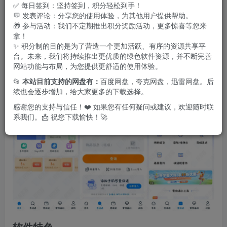
✅ 每日签到：坚持签到，积分轻松到手！
邦，以及京东等国际及国内主要快递公司实现了直接接入，
💬 发表评论：分享您的使用体验，为其他用户提供帮助。
🎁 参与活动：我们不定期推出积分奖励活动，更多惊喜等您来
确保信息的准确与时效性。提供的服务项目繁多，涵盖了快
拿！
递100优选寄件、官方寄件、即时的同城急送、大宗货物的
✨ 积分制的目的是为了营造一个更加活跃、有序的资源共享平
台。未来，我们将持续推出更优质的绿色软件资源，并不断完善
托运、国际寄件、定制化包装的快递框寄件，以及满足特定
网站功能与布局，为您提供更舒适的使用体验。
需求的商家寄件和生鲜冷链物流服务。
📂
本站目前支持的网盘有：
百度网盘，夸克网盘，迅雷网盘。后
续也会逐步增加，给大家更多的下载选择。
感谢您的支持与信任！❤️ 如果您有任何疑问或建议，欢迎随时联
系我们。📩 祝您下载愉快！🚀
软件特色