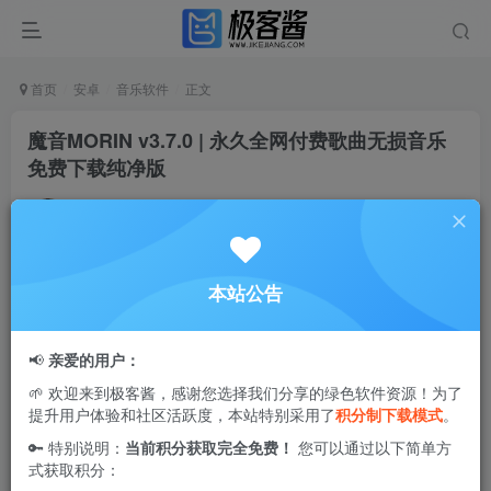
首页
安卓
音乐软件
正文
魔音MORIN v3.7.0 | 永久全网付费歌曲无损音乐
免费下载纯净版
Ciuven
关注
私信
1年前更新
2
5W+
78
本站公告
魔音Morin
作为
一款
可
免费下载
及播放
付费音乐的
应用程序
，
为广大用户提供了丰富且
完全免费的音乐资源
。该软件具备
📢
亲爱的用户：
与
四大音乐平台歌
曲列表同步功能
，
并包含
各类音乐
排行
🌱 欢迎来到极客酱，感谢您选择我们分享的绿色软件资源！为了
榜，
同时还内置
音乐社
区
、同步歌单以及
音乐
搜索
等实用功
提升用户体验和社区活跃度，本站特别采用了
积分制下载模式
。
能
。
🔑 特别说明：
当前积分获取完全免费！
您可以通过以下简单方
式获取积分：