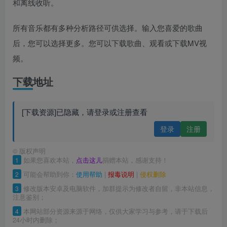
和离线收听。
所有音乐都有多种分析路径可供选择。输入您喜爱的歌曲
后，您可以选择更多。您可以下载歌曲、观看或下载MV视
频。
下载地址
[下载资源]已隐藏，请登录或注册查看
登录
注册
©
版权声明
1
如果您喜欢本站，
点击这儿
捐赠本站，感谢支持！
2
可能会帮助到你：
使用帮助
|
报毒说明
|
侵权删除
3
修改版本安卓及电脑软件，加群提示为修改者自留，非本站信息，
注意鉴别；
4
本网站部分资源来源于网络，仅供大家学习与参考，请于下载后
24小时内删除；