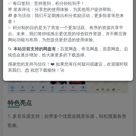
惊喜。无论是家庭休闲还是驾车途中，冬瓜音乐都能为您带
✅ 每日签到：坚持签到，积分轻松到手！
💬 发表评论：分享您的使用体验，为其他用户提供帮助。
来极佳的听觉体验。
🎁 参与活动：我们不定期推出积分奖励活动，更多惊喜等您来
拿！
✨ 积分制的目的是为了营造一个更加活跃、有序的资源共享平
台。未来，我们将持续推出更优质的绿色软件资源，并不断完善
网站功能与布局，为您提供更舒适的使用体验。
📂
本站目前支持的网盘有：
百度网盘，夸克网盘，迅雷网盘。后
续也会逐步增加，给大家更多的下载选择。
感谢您的支持与信任！❤️ 如果您有任何疑问或建议，欢迎随时联
系我们。📩 祝您下载愉快！🚀
特色亮点
1. 多音乐源支持：自带多个优质在线音乐源，轻松搜索各类
歌曲。