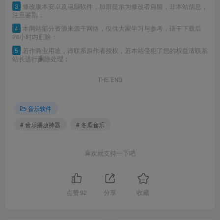
3
修改版本安卓及电脑软件，加群提示为修改者自留，非本站信息，
注意鉴别；
4
本网站部分资源来源于网络，仅供大家学习与参考，请于下载后
24小时内删除；
5
若作商业用途，请联系原作者授权，若本站侵犯了您的权益请联系
站长进行删除处理；
THE END
音乐软件
# 音乐播放神器
# 冬瓜音乐
喜欢就支持一下吧
点赞
92
分享
收藏