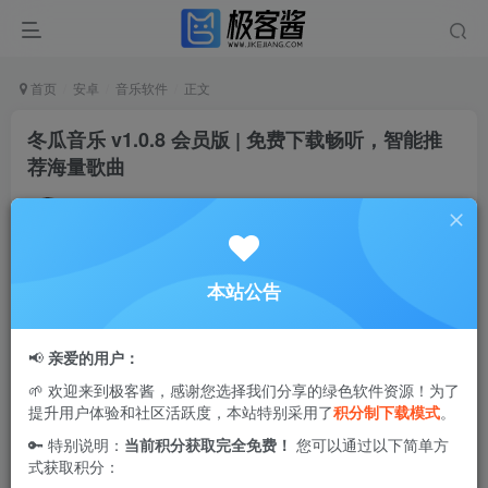
首页
安卓
音乐软件
正文
冬瓜音乐 v1.0.8 会员版 | 免费下载畅听，智能推
荐海量歌曲
Ciuven
关注
私信
8个月前更新
1
2.2W+
92
本站公告
冬瓜音乐
是一款专为音乐爱好者打造的多功能
音乐播放神
器
。软件不仅支持在电视端与车载设备中无缝使用，还收录
📢
亲爱的用户：
了涵盖流行、古典、摇滚、民谣等多类型的音乐资源，满足
🌱 欢迎来到极客酱，感谢您选择我们分享的绿色软件资源！为了
不同场景下的听歌需求。用户可以在线搜索并下载喜欢的歌
提升用户体验和社区活跃度，本站特别采用了
积分制下载模式
。
曲，系统会智能记录搜索与播放历史，并通过数据分析，在
🔑 特别说明：
当前积分获取完全免费！
您可以通过以下简单方
次日为您推荐相同风格的优质歌曲，让您轻松发现更多音乐
式获取积分：