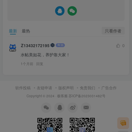
只看作者
最新
最热
Z13432172195
0
水帖美如花，养护靠大家！
1个月前
回复
软件投稿
友链申请
版权声明
免责我们
广告合作
Copyright © 2024 ·
极客酱
·
苏ICP备2023031482号