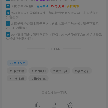
2
可能会帮助到你：
使用帮助
|
报毒说明
|
侵权删除
3
修改版本安卓及电脑软件，加群提示为修改者自留，非本站信息，
注意鉴别；
4
本网站部分资源来源于网络，仅供大家学习与参考，请于下载后
24小时内删除；
5
若作商业用途，请联系原作者授权，若本站侵犯了您的权益请联系
站长进行删除处理；
THE END
生活相关
# 日程管理
# 时间规划
# 效率工具
# 事件记录
# 任务提醒
# 指尖时光
喜欢就支持一下吧