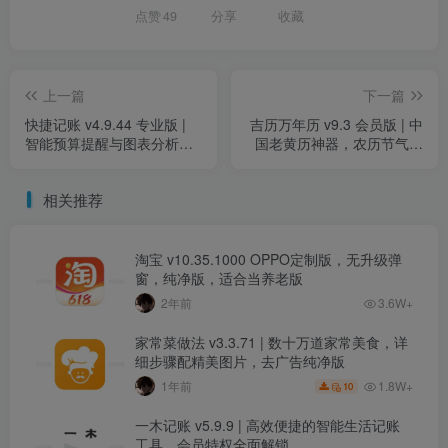
点赞
49
分享
收藏
上一篇
下一篇
快捷记账 v4.9.44 专业版 |
吉历万年历 v9.3 会员版 | 中
智能预算提醒与图表分析，
国老黄历神器，农历节气宜
打造高效理财助手
忌全掌握
相关推荐
淘宝 v10.35.1000 OPPO定制版，无升级弹
窗，纯净版，适合当养老版
2年前
3.6W+
家常菜做法 v3.3.71 | 数十万道家常美食，详
细步骤配精美图片，去广告纯净版
1.8W+
1年前
10
一木记账 v5.9.9 | 高效便捷的智能生活记账
工具，会员特权全面解锁