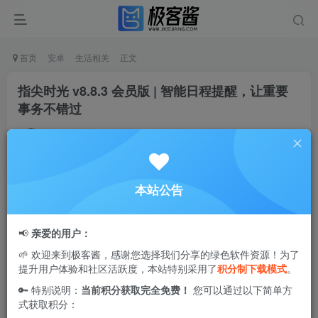
首页
安卓
生活相关
正文
指尖时光 v8.8.3 会员版 | 智能日程提醒，让重要
事务不错过
Ciuven
关注
私信
6个月前更新
0
9341
49
本站公告
指尖时光
是一款高效便捷的生活
日程管理
工具，专为需要合
理规划时间的用户打造。软件操作简洁，功能丰富，支持一
📢
亲爱的用户：
键创建日程、
任务提醒
和
事件记录
，帮助用户随时随地掌握
🌱 欢迎来到极客酱，感谢您选择我们分享的绿色软件资源！为了
每日安排。无论是学习、工作还是生活琐事，都能通过指尖
提升用户体验和社区活跃度，本站特别采用了
积分制下载模式
。
时光轻松管理，提升时间利用率，让您的每一天都井井有
🔑 特别说明：
当前积分获取完全免费！
您可以通过以下简单方
条。
式获取积分：