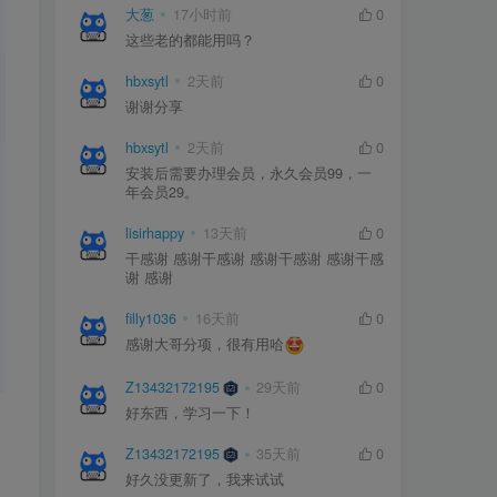
大葱
17小时前
0
这些老的都能用吗？
hbxsytl
2天前
0
谢谢分享
hbxsytl
2天前
0
安装后需要办理会员，永久会员99，一
年会员29。
lisirhappy
13天前
0
干感谢 感谢干感谢 感谢干感谢 感谢干感
谢 感谢
filly1036
16天前
0
感谢大哥分项，很有用哈
Z13432172195
29天前
0
好东西，学习一下！
Z13432172195
35天前
0
好久没更新了，我来试试