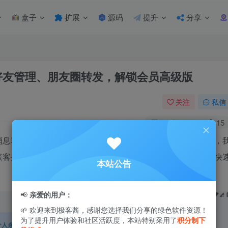
盒子
扩展
源码
提升
分享
微信好友管理、朋友圈转发，解锁会员高级版
关注
私信
1
1.4W+
15
消息群发、客源拓展、微信好友管理、朋友圈转发等众多工具，
获客找客户的痛点难点，能够有效提高拓客效率，精准获客，快
本站公告
📢
亲爱的用户：
🌱 欢迎来到极客酱，感谢您选择我们分享的绿色软件资源！
为了提升用户体验和社区活跃度，本站特别采用了
积分制下