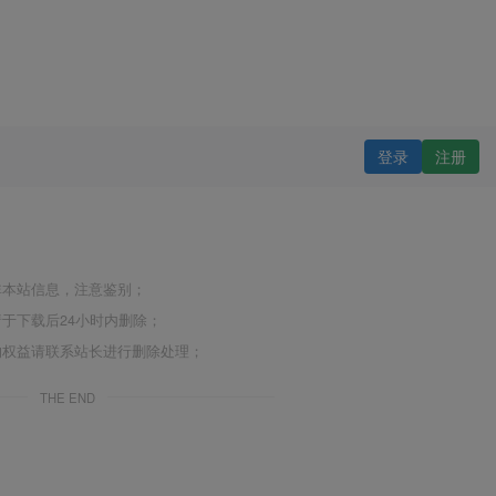
登录
注册
非本站信息，注意鉴别；
于下载后24小时内删除；
的权益请联系站长进行删除处理；
THE END