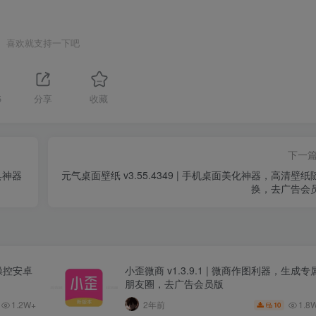
喜欢就支持一下吧
5
分享
收藏
下一
具神器
元气桌面壁纸 v3.55.4349 | 手机桌面美化神器，高清壁纸
换，去广告会
义操控安卓
小歪微商 v1.3.9.1 | 微商作图利器，生成专
朋友圈，去广告会员版
1.8
1.2W+
2年前
10