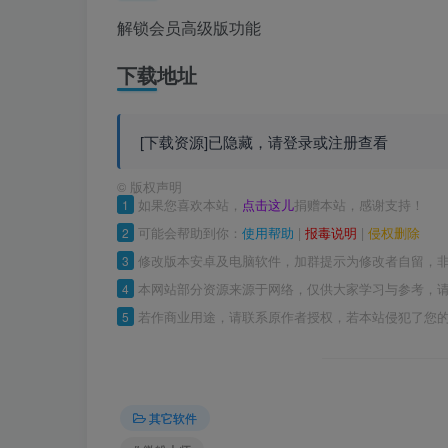
解锁会员高级版功能
下载地址
[下载资源]已隐藏，请登录或注册查看
©
版权声明
1
如果您喜欢本站，
点击这儿
捐赠本站，感谢支持！
2
可能会帮助到你：
使用帮助
|
报毒说明
|
侵权删除
3
修改版本安卓及电脑软件，加群提示为修改者自留，
4
本网站部分资源来源于网络，仅供大家学习与参考，请
5
若作商业用途，请联系原作者授权，若本站侵犯了您
其它软件