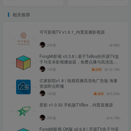
相关推荐
可可影视TV v1.0.1_内置直播影视源
2年前
9W+
FongMi影视 v3.3.8 | 基于TvBox的开源TV盒
子与安卓影视播放器，免费点播与高清流畅
体验
12.1W+
1年前
10
亿家影院v1.8 | 电视双播高清免广告版 海量
资源即点即播
5.2W+
1年前
10
星影 v1.0.32 手机版TVBox，内置直播源
2年前
4.1W+
FongMi影视 OK版 v2.6.8 | 开源TV盒子与安