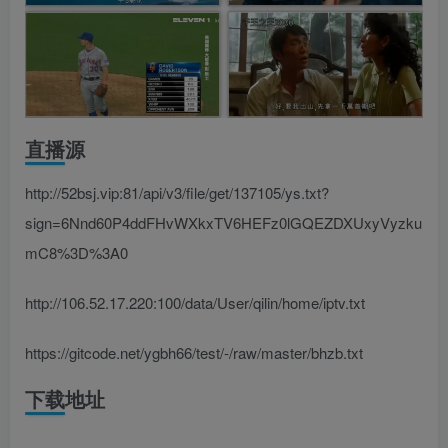
直播源
http://52bsj.vip:81/api/v3/file/get/137105/ys.txt?
sign=6Nnd60P4ddFHvWXkxTV6HEFz0lGQEZDXUxyVyzku
mC8%3D%3A0
http://106.52.17.220:100/data/User/qilin/home/iptv.txt
https://gitcode.net/ygbh66/test/-/raw/master/bhzb.txt
下载地址