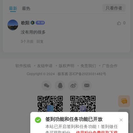
只看作者
最新
最热
欧阳
0
没有用的很多
3个月前
回复
软件投稿
友链申请
版权声明
免责我们
广告合作
Copyright © 2024 ·
极客酱
·
苏ICP备2023031482号
签到功能和任务功能已开放
本站已开启签到和任务功能！签到做任
扫码加微信
关注公众号
务可获取积分。
使用积分免费获取下载