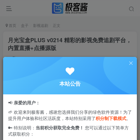
首页
盒子
影视追剧
正文
月光宝盒PLUS v0214 精彩的影视免费追剧平台，
内置直播+点播源版
Ciuven
关注
私信
2年前更新
1
4.9W+
0
本站公告
月光宝盒
是一款精彩的影视
免费追剧平台
。软件全网聚合轻
松看剧，极速下载免流量，领先的双核搜索技术，智能防护
📢
亲爱的用户：
不再怕病毒，在线无广告追剧感超棒。直播+点播模式，非
🌱 欢迎来到极客酱，感谢您选择我们分享的绿色软件资源！为了
常好用，你值得拥有！具体强不强大，请看下面截图，开箱
提升用户体验和社区活跃度，本站特别采用了
积分制下载模式
。
即用，强力推荐！！！
🔑 特别说明：
当前积分获取完全免费！
您可以通过以下简单方
式获取积分：