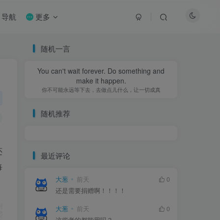
导航
更多
随机一言
You can't wait forever. Do something and
make it happen.
你不可能永远等下去，去做点儿什么，让一切成真
随机推荐
、
还
最近评论
每
大葱
前天
0
还是需要捐赠啊！！！！
大葱
前天
0