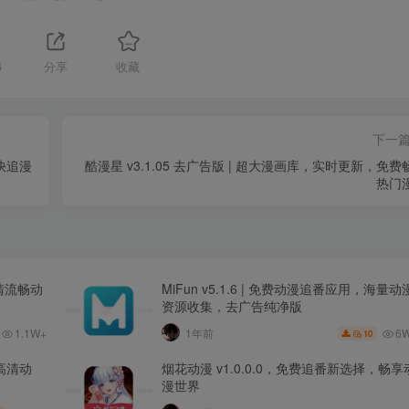
6
分享
收藏
下一
畅快追漫
酷漫星 v3.1.05 去广告版 | 超大漫画库，实时更新，免费
热门
高清流畅动
MiFun v5.1.6 | 免费动漫追番应用，海量动
资源收集，去广告纯净版
1.1W+
6
1年前
10
费高清动
烟花动漫 v1.0.0.0，免费追番新选择，畅享
漫世界