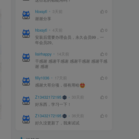
这些老的都能用吗？
hbxsytl
3天前
0
谢谢分享
hbxsytl
4天前
0
安装后需要办理会员，永久会员99，一
年会员29。
lisirhappy
14天前
0
干感谢 感谢干感谢 感谢干感谢 感谢干感
谢 感谢
filly1036
17天前
0
感谢大哥分项，很有用哈
Z13432172195
30天前
0
好东西，学习一下！
Z13432172195
36天前
0
好久没更新了，我来试试