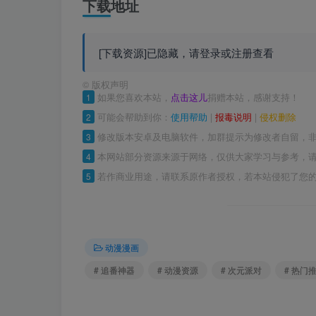
下载地址
[下载资源]已隐藏，请登录或注册查看
©
版权声明
1
如果您喜欢本站，
点击这儿
捐赠本站，感谢支持！
2
可能会帮助到你：
使用帮助
|
报毒说明
|
侵权删除
3
修改版本安卓及电脑软件，加群提示为修改者自留，
4
本网站部分资源来源于网络，仅供大家学习与参考，请
5
若作商业用途，请联系原作者授权，若本站侵犯了您
动漫漫画
# 追番神器
# 动漫资源
# 次元派对
# 热门