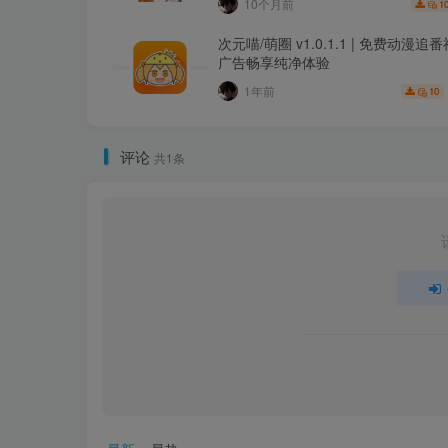
10个月前
1
次元喵/萌圈 v1.0.1.1 | 免费动漫
广告畅享纯净体验
1年前
10
评论
共1条