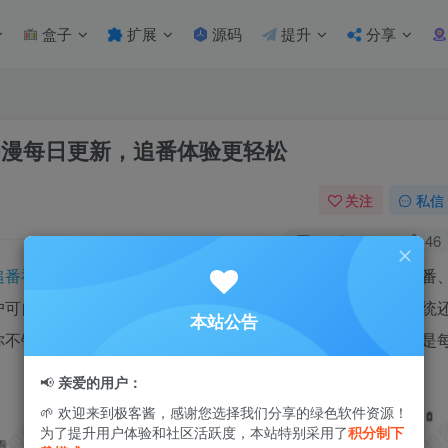
盒子
扩展
源码
提升
分享
 海量动漫每日更新，追番体验更轻松
关注
私信
1
2.3W+
46
追番神器
，聚合了海量优质动漫内容，涵盖热门新番、经典老番
户可自由浏览与筛选喜爱的动漫作品，轻松找到心仪番剧。系统
本站公告
你不错过每一部精彩之作。资源更新速度快，观看体验流畅，是
📢
亲爱的用户：
🌱 欢迎来到极客酱，感谢您选择我们分享的绿色软件资源！
为了提升用户体验和社区活跃度，本站特别采用了
积分制下