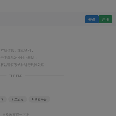
登录
注册
非本站信息，注意鉴别；
于下载后24小时内删除；
的权益请联系站长进行删除处理；
THE END
推荐
# 二次元
# 动画平台
喜欢就支持一下吧